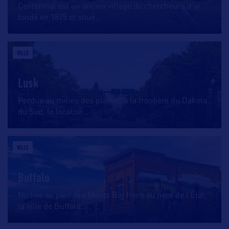
Centennial est un ancien village de chercheurs d’or
fondé en 1875 et situé
…
VILLE
Lusk
Perdue au milieu des plaines à la frontière du Dakota
du Sud, la localité
…
VILLE
Buffalo
Nichée au pied des Monts Big Horn au nord de l’Etat,
la ville de Buffalo
…