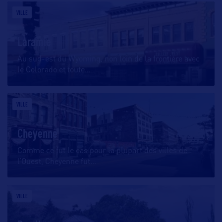
VILLE
Laramie
Au sud-est du Wyoming, non loin de la frontière avec
le Colorado et toute
…
VILLE
Cheyenne
Comme ce fut le cas pour la plupart des villes de
l’Ouest, Cheyenne fut
…
VILLE