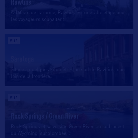
Rawlins
A 160km de Laramie, Rawlins est une ville étape pour
les voyageurs souhaitant
…
VILLE
Saratoga
Située à quelques kilomètres au sud de Rawlins, non
loin de la frontière
…
VILLE
Rock Springs / Green River
Rock Springs et sa voisine Green River, au sud-ouest
du Wyoming, surplombée
…