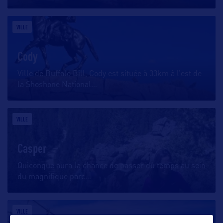
VILLE
Cody
Ville de Buffalo Bill, Cody est située à 33km à l’est de
la Shoshone National
…
VILLE
Casper
Quiconque aura la chance de passer du temps au sein
du magnifique parc
…
VILLE