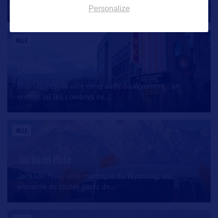
l’importance du « cheval
…
Personalize
VILLE
Sheridan
Sheridan est la ville émeraude du Wyoming : un
endroit où les cowboys se
…
VILLE
Jackson Hole
Jackson Hole, ville mythique du Wyoming, est
entourée de toutes parts de
…