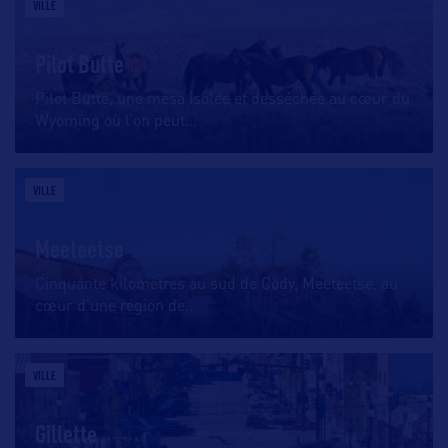
VILLE
Pilot Butte
Pilot Butte, une mesa isolée et desséchée au cœur du
Wyoming où l’on peut
…
VILLE
Meeteetse
Cinquante kilomètres au sud de Cody, Meeteetse, au
cœur d’une région de
…
VILLE
Gillette