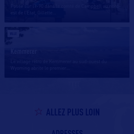
Posée sur l’I-90 dans le comté de Campbell au nord-
est de l’Etat, Gillette
…
VILLE
Kemmerer
Le village rétro de Kemmerer au sud-ouest du
Wyoming abrite le premier
…
ALLEZ PLUS LOIN
ADRESSES