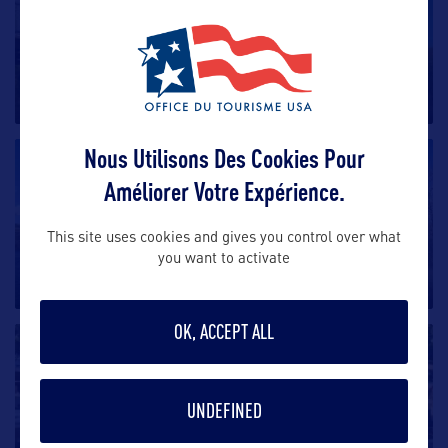
Thermopolis
Les Shoshones et les Arapahos de la réserve de Wind
River vendirent aux
…
Nous Utilisons Des Cookies Pour
VILLE
Améliorer Votre Expérience.
Pinedale
This site uses cookies and gives you control over what
Pinedale, petite ville de l’Ouest du Wyoming, est la
you want to activate
base d’exploration
…
OK, ACCEPT ALL
VILLE
Evanston
UNDEFINED
Evanston, porte d’entrée des Monts Uinta, illustre