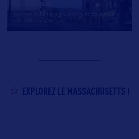
Harvard Square
Au cœur de Cambridge, séparée de Boston par la
rivière Charles, Harvard
…
EXPLOREZ LE MASSACHUSETTS !