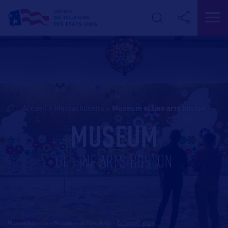
Accueil
>
Massachusetts
>
museum of fine arts boston
MUSEUM
OF FINE ARTS BOSTON
Massachusetts - Museum of Fine Arts
-
En savoir plus