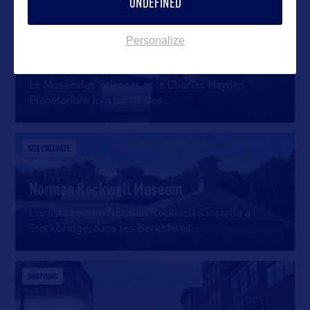
UNDEFINED
SITE CULTUREL
Personalize
Boston Museum of Science
Le Musée des Sciences et le Charles Hayden
Planetarium font partie des
…
SITE CULTUREL
Norman Rockwell Museum
L’artiste peintre Norman Rockwell s’installa à
Stockbridge, dans les Berkshires
…
SHOPPING