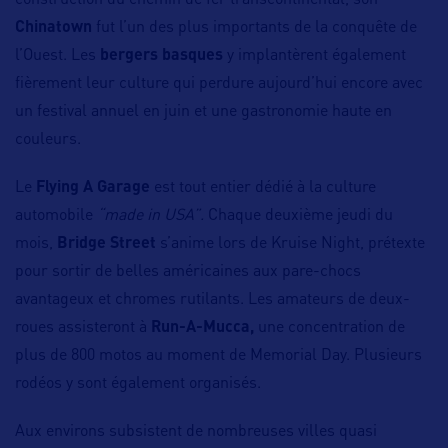
construction du chemin de fer transcontinental, son
Chinatown
fut l’un des plus importants de la conquête de
l’Ouest. Les
bergers basques
y implantèrent également
fièrement leur culture qui perdure aujourd’hui encore avec
un festival annuel en juin et une gastronomie haute en
couleurs.
Le
Flying A Garage
est tout entier dédié à la culture
automobile
“made in USA”.
Chaque deuxième jeudi du
mois,
Bridge Street
s’anime lors de Kruise Night, prétexte
pour sortir de belles américaines aux pare-chocs
avantageux et chromes rutilants. Les amateurs de deux-
roues assisteront à
Run-A-Mucca,
une concentration de
plus de 800 motos au moment de Memorial Day. Plusieurs
rodéos y sont également organisés.
Aux environs subsistent de nombreuses villes quasi