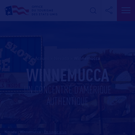
Accueil
>
Nevada
>
winnemucca
WINNEMUCCA
UN CONCENTRÉ D’AMÉRIQUE
AUTHENTIQUE
Nevada - Winnemucca
-
En savoir plus