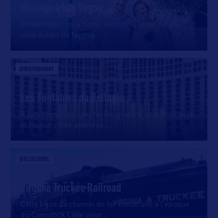
Mariage à Las Vegas
Romantique, rock’n’roll, excentrique ou cliché…
voilà autant de façons
…
DIVERTISSEMENT
Les Fontaines du Bellagio
A Las Vegas, les spectacles gratuits sont multiples
et toujours très attendus
…
SITE CULTUREL
Virginia Truckee Railroad
Cette ligne de chemin de fer construite à l’époque
du Comstock Lode pour
…