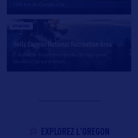
1100 km du Canada à la
…
SITE NATUREL
Hells Canyon National Recreation Area
Il faut aller à l’extrême est de l’Oregon pour
découvrir ce surprenant
…
EXPLOREZ L'OREGON