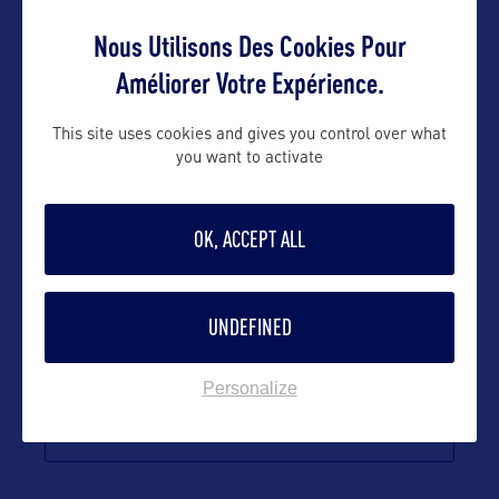
Contact grand public
Nous Utilisons Des Cookies Pour
Améliorer Votre Expérience.
Olivier@orkestra-tourism.com
This site uses cookies and gives you control over what
you want to activate
Suivre
OK, ACCEPT ALL
UNDEFINED
Personalize
VOIR LE SITE