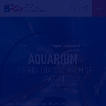
Accueil
>
Oregon
>
oregon coast aquarium
AQUARIUM
L'OREGON COAST AQUARIUM DE
NEWPORT
Oregon - Oregon Coast Aquarium
-
En savoir plus