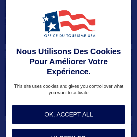
New Haven
Originellement habitée par la Nation amérindienne
des Quinnipiacks, New
…
MASHANTUCKET PEQUOT
MYSTIC AQUARIUM AND
HARTFORD
YALE UNIVERSITY
MYSTIC SEAPORT
NEW HAVEN
MARK TWAIN MUSEUM
LITCHFIELD
WETHERSFIELD
GILLETTE CASTLE STATE PARK
INSTITUTE FOR EXPLORATION
MUSEUM
Nous Utilisons Des Cookies
VILLE
Pour Améliorer Votre
Expérience.
This site uses cookies and gives you control over what
Greenwich
you want to activate
Situé dans le sud du Connecticut, Greenwich est très
proche de la frontière
…
OK, ACCEPT ALL
VILLE