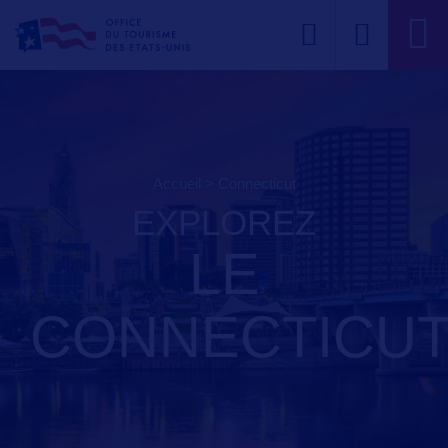
Accueil
>
connecticut
EXPLOREZ
LE
CONNECTICU