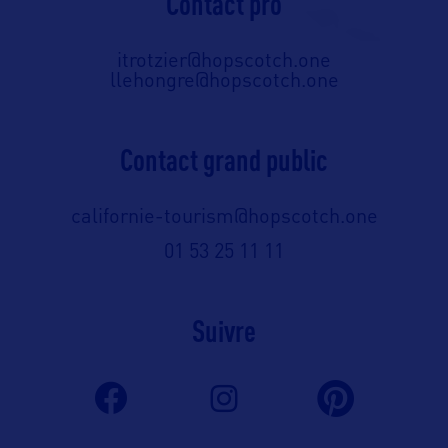
Contact pro
itrotzier@hopscotch.one
llehongre@hopscotch.one
Contact grand public
californie-tourism@hopscotch.one
01 53 25 11 11
Suivre