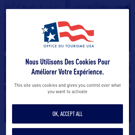
Alamo Square
Quartier résidentiel de San Francisco, Alamo Square
est sans conteste l’un
…
Nous Utilisons Des Cookies Pour
SHOPPING
Améliorer Votre Expérience.
This site uses cookies and gives you control over what
you want to activate
Citadel Outlets
Le soleil et les économies de Los Angeles à l’état
OK, ACCEPT ALL
pur ! Des looks
…
DIVERTISSEMENT