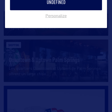
UNDEFINED
Dodgers Stadium
Personalize
Los Angeles est une ville de champions, depuis
l’époque « Showtime » des
…
SHOPPING
Downtown & Uptown Palm Springs
Les quartiers Downtown et Uptown de Palm Springs
offrent un large choix
…