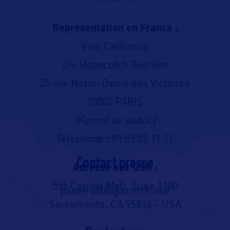
Représentation en France :
Visit California
c/o Hopscotch Tourism
25 rue Notre-Dame des Victoires
75002 PARIS
(Fermé au public)
Téléphone : 01 53 25 11 11
Contact presse
Adresse aux USA :
555 Capitol Mall, Suite 1100
paserra@hopscotch.one
Sacramento, CA 95814 – USA