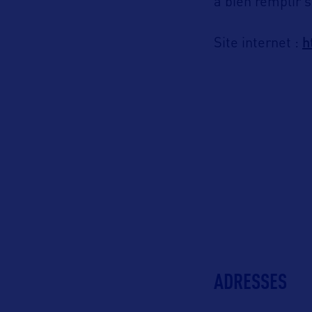
à bien remplir 
h
Site internet :
ADRESSES