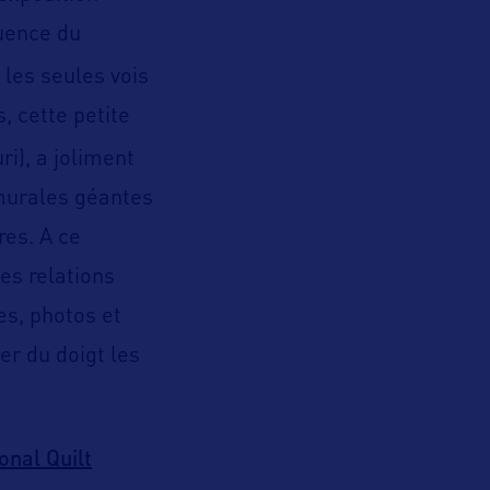
luence du
 les seules vois
, cette petite
ri), a joliment
 murales géantes
res. A ce
des relations
es, photos et
r du doigt les
onal Quilt