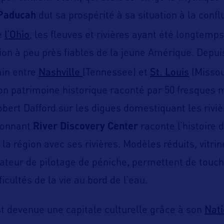
Paducah
dut sa prospérité à sa situation à la conf
l’Ohio
e
, les fleuves et rivières ayant été longtemps
n à peu près fiables de la jeune Amérique. Depuis
Nashville
St. Louis
min entre
(Tennessee) et
(Missou
son patrimoine historique raconté par 50 fresques
obert Dafford sur les digues domestiquant les riviè
sionnant
River Discovery Center
raconte l’histoire 
a région avec ses rivières. Modèles réduits, vitrin
eur de pilotage de péniche, permettent de touche
ficultés de la vie au bord de l’eau.
Nati
est devenue une capitale culturelle grâce à son