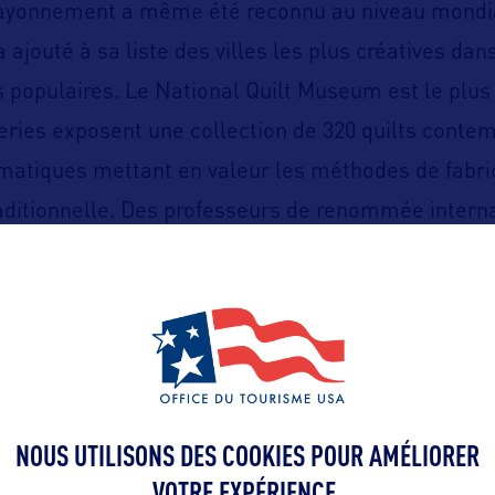
ayonnement a même été reconnu au niveau mondi
 ajouté à sa liste des villes les plus créatives dan
ts populaires. Le National Quilt Museum est le plus
ries exposent une collection de 320 quilts conte
matiques mettant en valeur les méthodes de fabric
aditionnelle. Des professeurs de renommée interna
es ateliers toute l’année.
ol of Art & Design, les Yeiser Art Center, Cleme
on Center
complètent sa riche palette d’institution
Paducah Symphony Orchestra.
Un programme d’inc
, relieurs d’art, artistes travaillant cuir, textiles e
NOUS UTILISONS DES COOKIES POUR AMÉLIORER
i font de son
LowerTown Arts District,
le plus anc
VOTRE EXPÉRIENCE.