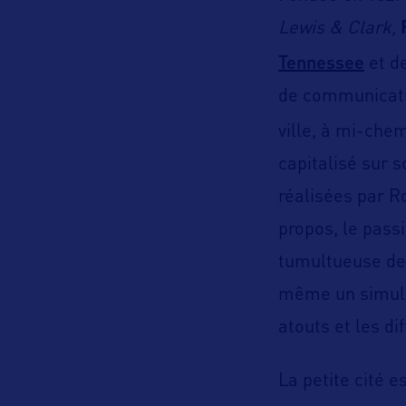
Lewis & Clark,
Tennessee
et d
de communicatio
ville, à mi-che
capitalisé sur 
réalisées par R
propos, le pas
tumultueuse de l
même un simulat
atouts et les dif
La petite cité 