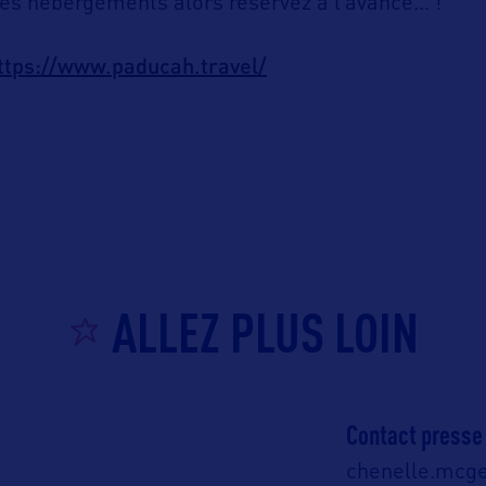
ses hébergements alors réservez à l’avance… !
ttps://www.paducah.travel/
ALLEZ PLUS LOIN
Contact presse
chenelle.mcg