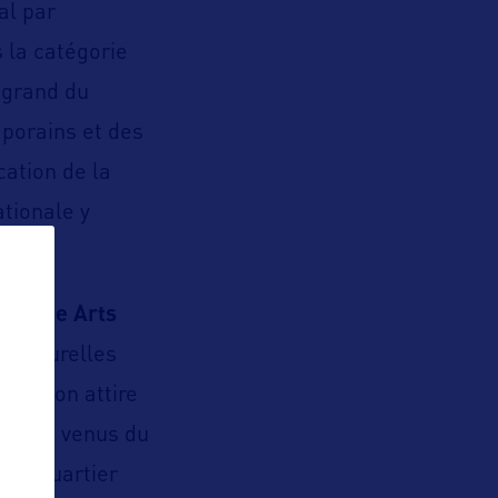
al par
s la catégorie
 grand du
mporains et des
ation de la
tionale y
ns Fine Arts
s culturelles
itation attire
t bijoux venus du
ien quartier