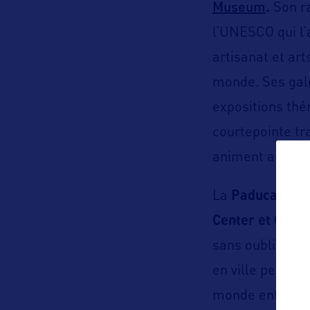
Museum
.
Son r
l’UNESCO qui l’a
artisanat et ar
monde. Ses gale
expositions thé
courtepointe tr
animent aussi d
La
Paducah Scho
Center et Cars
sans oublier le
en ville peintres
monde entier qu