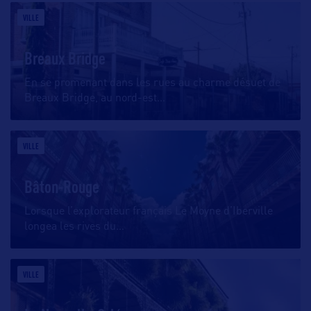
VILLE
Breaux Bridge
En se promenant dans les rues au charme désuet de
Breaux Bridge, au nord-est
…
VILLE
Bâton-Rouge
Lorsque l’explorateur français Le Moyne d’Iberville
longea les rives du
…
VILLE