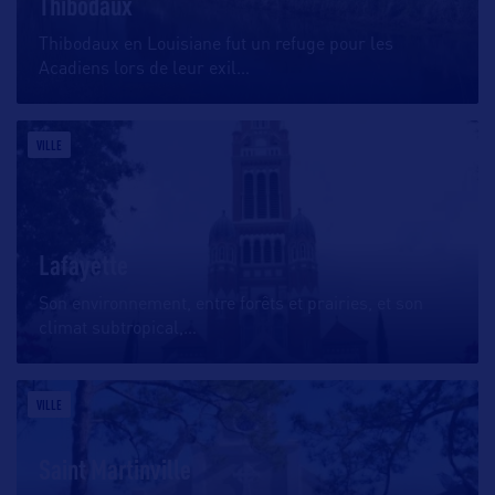
Thibodaux
Thibodaux en Louisiane fut un refuge pour les
Acadiens lors de leur exil
…
VILLE
Lafayette
Son environnement, entre forêts et prairies, et son
climat subtropical,
…
VILLE
Saint Martinville