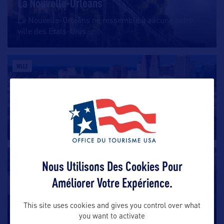
La Nouvelle-Orléans
La Nouvelle-Orléans ne ressemble à aucune autre
ville des Etats-Unis :
…
VILLE
Shreveport
Troisième ville de Louisiane, cette ancienne capitale
d’état surplombe
…
VILLE
Nous Utilisons Des Cookies Pour
Améliorer Votre Expérience.
Houma
Houma se situe à environ 90 kilomètres de la
This site uses cookies and gives you control over what
you want to activate
Nouvelle-Orléans. Dans le
…