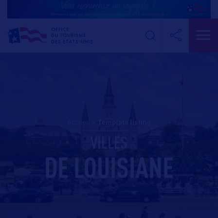
Accueil
>
template listing
VILLES
DE LOUISIANE