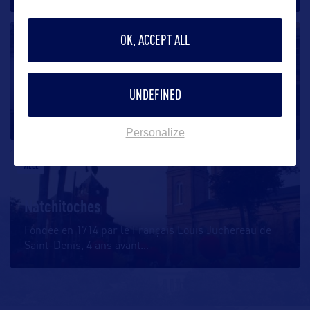
OK, ACCEPT ALL
VILLE
New Iberia
UNDEFINED
New Iberia a été fondée en 1779 sur les rives du
Bayou Teche par les espagnols. New
…
Personalize
VILLE
Natchitoches
Fondée en 1714 par le Français Louis Juchereau de
Saint-Denis, 4 ans avant
…