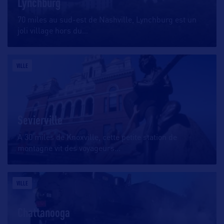
Lynchburg
70 miles au sud-est de Nashville, Lynchburg est un
joli village hors du
…
VILLE
Sevierville
A 30 miles de Knoxville, cette petite station de
montagne vit des voyageurs
…
VILLE
Chattanooga