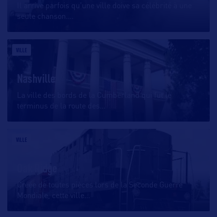
Il arrive parfois qu’une ville doive sa célébrité à une
seule chanson.
…
VILLE
Nashville
La ville des bords de la Cumberland qui fut le
terminus de la route des
…
VILLE
Oak Ridge
Créée de toutes pièces lors de la Seconde Guerre
Mondiale, cette ville
…