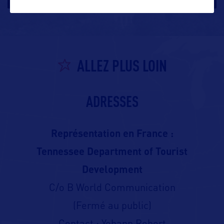
ALLEZ PLUS LOIN
ADRESSES
Représentation en France :
Tennessee Department of Tourist
Development
C/o B World Communication
(Fermé au public)