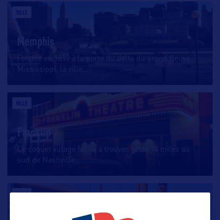
VILLE
Memphis
Fondée en 1819 à la porte du delta du grand fleuve
Mississippi, la ville
…
VILLE
Franklin
Ce coquet village facile à trouver, juste 14 miles au
sud de Nashville
…
VILLE