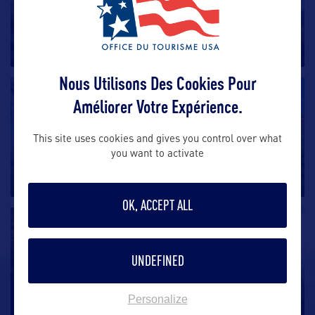
Pigeon Forge
Localité typique des Appalaches dynamisée par le
tourisme, on y trouve
…
Nous Utilisons Des Cookies Pour
VILLE
Améliorer Votre Expérience.
Knoxville
This site uses cookies and gives you control over what
you want to activate
La troisième ville du Tennessee est trop souvent
ignorée sur l’axe entre
…
OK, ACCEPT ALL
VILLE
UNDEFINED
Jackson
Jackson est une localité typique comportant tous les
Personalize
ingrédients de la
…