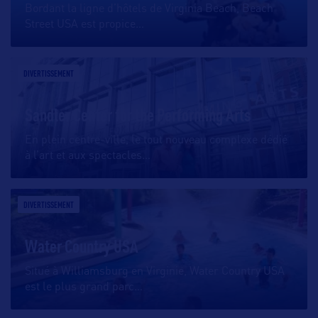
Bordant la ligne d’hôtels de Virginia Beach, Beach
Street USA est propice
…
DIVERTISSEMENT
Sandler Center for the Performing Arts
En plein centre-ville, le tout nouveau complexe dédié
à l’art et aux spectacles
…
DIVERTISSEMENT
Water Country USA
Situé à Williamsburg en Virginie, Water Country USA
est le plus grand parc
…