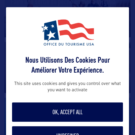
Faire une sortie de pêche en mer à Virginia
Beach
Connue comme étant la capitale mondiale du bar,
Virginia Beach et ses eaux
…
DIVERTISSEMENT
Les centres de remise en forme à Virginia
Nous Utilisons Des Cookies Pour
Beach
Améliorer Votre Expérience.
Virginia Beach est une destination particulièrement
réputée pour ses spas
…
This site uses cookies and gives you control over what
you want to activate
DIVERTISSEMENT
OK, ACCEPT ALL
Chesapeake Bay Bridge Tunnel
Que vous alliez vers le Nord ou le Sud, vous