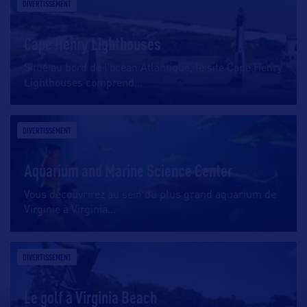
DIVERTISSEMENT
Cape Henry Lighthouses
Situé au bord de l’océan Atlantique, le site Cape Henry
Lighthouses comprend
…
DIVERTISSEMENT
Aquarium and Marine Science Center
Vous découvrirez au sein du plus grand aquarium de
Virginie à Virginia
…
DIVERTISSEMENT
Le golf à Virginia Beach