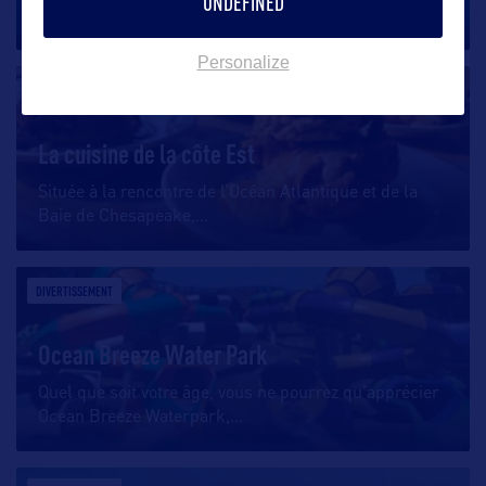
UNDEFINED
emprunterez le Chesapeake
…
Personalize
DIVERTISSEMENT
La cuisine de la côte Est
Située à la rencontre de l’Océan Atlantique et de la
Baie de Chesapeake,
…
DIVERTISSEMENT
Ocean Breeze Water Park
Quel que soit votre âge, vous ne pourrez qu’apprécier
Ocean Breeze Waterpark,
…