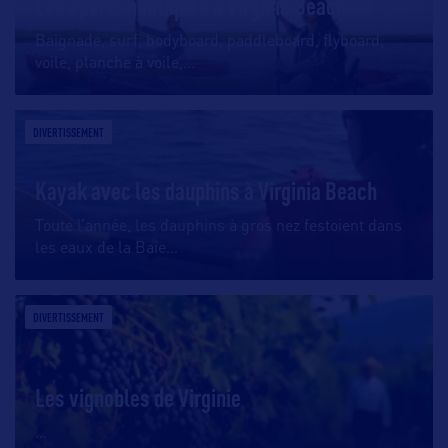
Les sports nautiques à Virginia Beach
Baignade, surf, bodyboard, paddleboard, flyboard,
voile, planche à voile,
…
DIVERTISSEMENT
Kayak avec les dauphins à Virginia Beach
Toute l’année, les dauphins à gros nez festoient dans
les eaux de la Baie
…
DIVERTISSEMENT
Les vignobles de Virginie
…