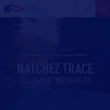
Accueil
>
Mississippi
>
natchez trace national scenic parkway
NATCHEZ TRACE
NATIONAL SCENIC PARKWAY