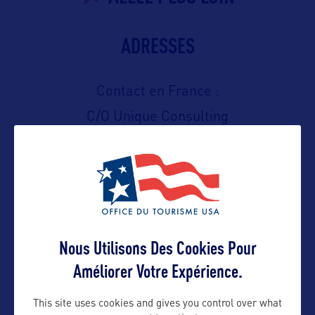
ADRESSES
Contact en France :
C/O Unique Consulting
Mme Charlotte Bonis
Contact presse
Nous Utilisons Des Cookies Pour
charlotte@uniqueconsulting.fr
Améliorer Votre Expérience.
Contact pro
This site uses cookies and gives you control over what