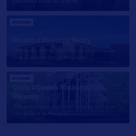
sablonneux semés au large de
…
SITE CULTUREL
Museum of Mississippi History
Le Museum of Mississippi History est un musée
situé à Jackson dans le Mississippi.
…
SITE CULTUREL
Crosby Arboretum Mississippi State
University
Près de Picayune, environ 40 miles au nord de la
côte du Golfe du Mexique,
…