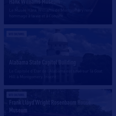
Hank Williams Museum
Le Musée Hank Williams de Montgomery rend
hommage à la vie et à l’oeuvre
…
SITE CULTUREL
Alabama State Capitol Building
Le Capitole d’Etat de l’Alabama est situé sur la Goat
Hill à Montgomery. Inscrit
…
SITE CULTUREL
Frank Lloyd Wright Rosenbaum House
Museum