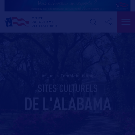
Accueil
>
template listing
SITES CULTURELS
DE L'ALABAMA