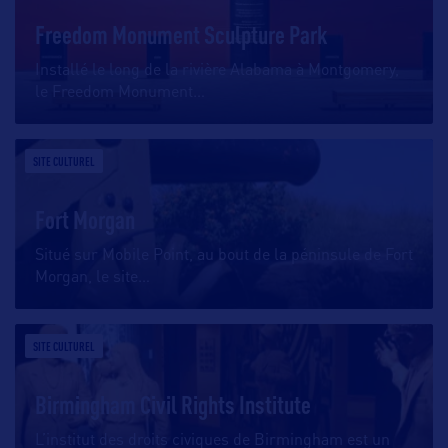
Freedom Monument Sculpture Park
Installé le long de la rivière Alabama à Montgomery,
le Freedom Monument
…
SITE CULTUREL
Fort Morgan
Situé sur Mobile Point, au bout de la péninsule de Fort
Morgan, le site
…
SITE CULTUREL
Birmingham Civil Rights Institute
L’institut des droits civiques de Birmingham est un