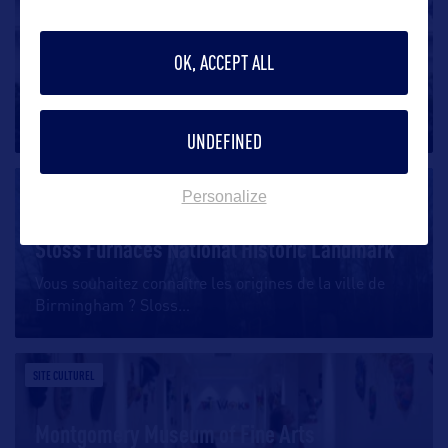
SITE CULTUREL
History Museum of Mobile
OK, ACCEPT ALL
Le Musée Historique de Mobile, situé dans le centre-
ville historique de
…
UNDEFINED
SITE CULTUREL
Personalize
Sloss Furnaces National Historic Landmark
Vous souhaitez connaître les origines de la ville de
Birmingham ? Sloss
…
SITE CULTUREL
Montgomery Museum of Fine Arts