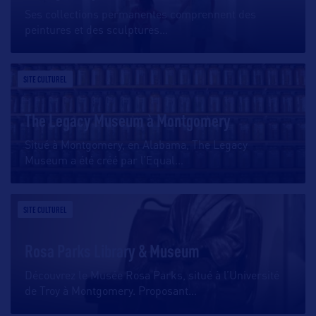
Ses collections permanentes comprennent des
peintures et des sculptures
…
SITE CULTUREL
The Legacy Museum à Montgomery
Situé à Montgomery, en Alabama, The Legacy
Museum a été créé par l’Equal
…
SITE CULTUREL
Rosa Parks Library & Museum
Découvrez le Musée Rosa Parks, situé à l’Université
de Troy à Montgomery. Proposant
…