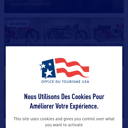
centre de recherche
…
SITE CULTUREL
Barber Vintage Motorsports Museum
Le Barber Vintage Motorsports Museum est situé au
Barber Motorsports Park
…
SITE CULTUREL
Selma to Montgomery National Historic Trail
Nous Utilisons Des Cookies Pour
Améliorer Votre Expérience.
Le chemin historique national de 86 kilomètres de
Selma à Montgomery commémore
…
This site uses cookies and gives you control over what
you want to activate