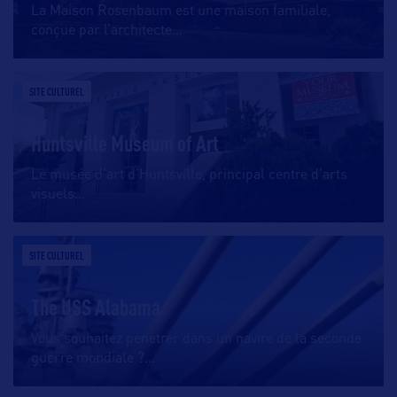
La Maison Rosenbaum est une maison familiale,
conçue par l’architecte
…
SITE CULTUREL
Huntsville Museum of Art
Le musée d’art d’Huntsville, principal centre d’arts
visuels
…
SITE CULTUREL
The USS Alabama
Vous souhaitez pénétrer dans un navire de la seconde
guerre mondiale ?
…