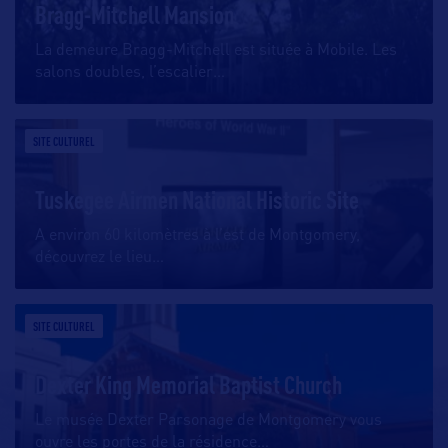
Bragg-Mitchell Mansion
La demeure Bragg-Mitchell est située à Mobile. Les
salons doubles, l’escalier
…
SITE CULTUREL
Tuskegee Airmen National Historic Site
A environ 60 kilomètres à l’est de Montgomery,
découvrez le lieu
…
SITE CULTUREL
Dexter King Memorial Baptist Church
Le musée Dexter Parsonage de Montgomery vous
ouvre les portes de la résidence
…