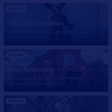
SITE CULTUREL
Vulcan Park and Museum
La statue de Vulcain est la plus grande statue en
fonte du monde et elle
…
SITE CULTUREL
Bethel Baptist Church
L’église baptiste de Bethel dans le quartier
Collegeville de Birmingham,
…
SITE CULTUREL