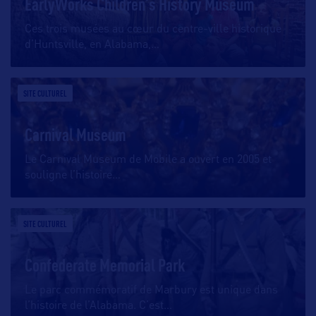
EarlyWorks Children’s History Museum
Ces trois musées au cœur du centre-ville historique
d’Huntsville, en Alabama,
…
SITE CULTUREL
Carnival Museum
Le Carnival Museum de Mobile a ouvert en 2005 et
souligne l’histoire
…
SITE CULTUREL
Confederate Memorial Park
Le parc commémoratif de Marbury est unique dans
l’histoire de l’Alabama. C’est
…