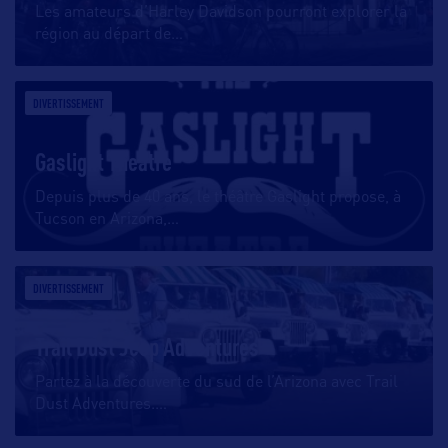
Les amateurs d’Harley Davidson pourront explorer la
région au départ de
…
DIVERTISSEMENT
Gaslight Theatre
Depuis plus de 40 ans, le théâtre Gaslight propose, à
Tucson en Arizona,
…
DIVERTISSEMENT
Trail Dust Jeep Adventures
Partez à la découverte du sud de l’Arizona avec Trail
Dust Adventures.
…