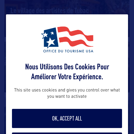
Le village des artistes de Tubac
La plus ancienne colonie européenne d’Arizona, Tubac
(juste au sud
…
DIVERTISSEMENT
Old Tucson Studios
Nous Utilisons Des Cookies Pour
Améliorer Votre Expérience.
Quand on évoque l’Ouest américain, c’est bien sûr en
raison des nombreux
…
This site uses cookies and gives you control over what
you want to activate
DIVERTISSEMENT
OK, ACCEPT ALL
Grand Canyon Railway
Embarquez pour une aventure inoubliable à bord du