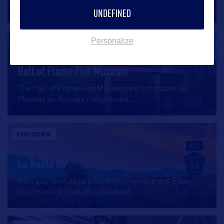
Grand Canyon Railway,
…
UNDEFINED
Personalize
DIVERTISSEMENT
Hall of Flame Fire Museum
The Hall of Flame Fire Museum est un musée de
Phoenix en Arizona comprenant
…
DIVERTISSEMENT
La Route 66
Bien que la route la plus emblématique des Etats-
Unis n’existe plus officiellement
…