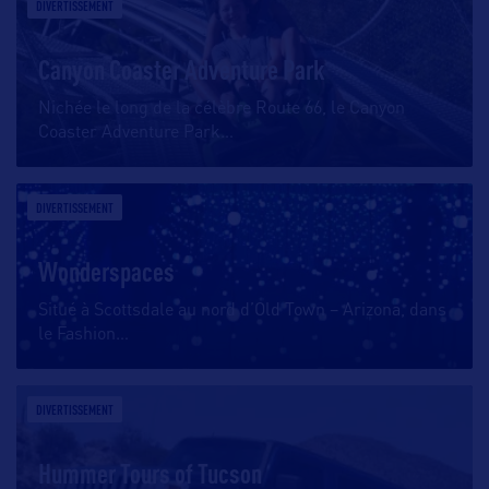
DIVERTISSEMENT
Canyon Coaster Adventure Park
Nichée le long de la célèbre Route 66, le Canyon
Coaster Adventure Park
…
DIVERTISSEMENT
Wonderspaces
Situé à Scottsdale au nord d’Old Town – Arizona, dans
le Fashion
…
DIVERTISSEMENT
Hummer Tours of Tucson