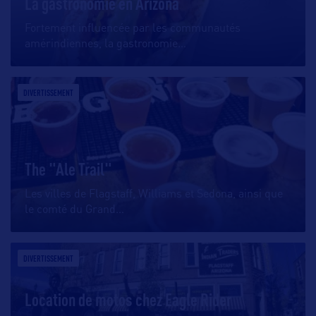
La gastronomie en Arizona
Fortement influencée par les communautés
amérindiennes, la gastronomie
…
DIVERTISSEMENT
The "Ale Trail"
Les villes de Flagstaff, Williams et Sedona, ainsi que
le comté du Grand
…
DIVERTISSEMENT
Location de motos chez Eagle Rider