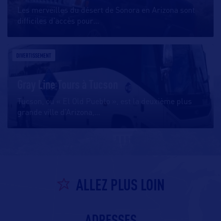
Les merveilles du désert de Sonora en Arizona sont
difficiles d’accès pour
…
DIVERTISSEMENT
Gray Line Tours à Tucson
Tucson, ou « El Old Pueblo », est la deuxième plus
grande ville d’Arizona,
…
ALLEZ PLUS LOIN
ADRESSES