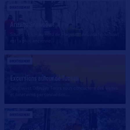
DIVERTISSEMENT
Arizona Snowbowl
Situé à 11 km au nord de Flagstaff, Arizona Snowbowl
est la plus ancienne
…
DIVERTISSEMENT
Excursions autour de Tucson
Southwest Odyssey Tours vous concoctera des visites
et itinéraires personnalisés
…
DIVERTISSEMENT