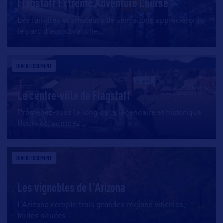
Flagstaff Extreme Adventure Course
Les familles et amateurs de sensations apprécieront
le parc d’accrobranche
…
DIVERTISSEMENT
Le centre-ville de Flagstaff
Promenez-vous le long de la légendaire et historique
Route 66, admirez
…
DIVERTISSEMENT
Les vignobles de l'Arizona
L’Arizona compte trois grandes régions viticoles,
toutes situées
…