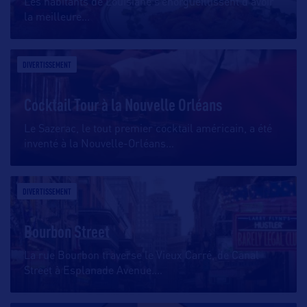
Les habitants de Louisiane s’enorgueillissent d’avoir
la meilleure
…
DIVERTISSEMENT
Cocktail Tour à la Nouvelle Orléans
Le Sazerac, le tout premier cocktail américain, a été
inventé à la Nouvelle-Orléans
…
DIVERTISSEMENT
Bourbon Street
La rue Bourbon traverse le Vieux Carré, de Canal
Street à Esplanade Avenue.
…