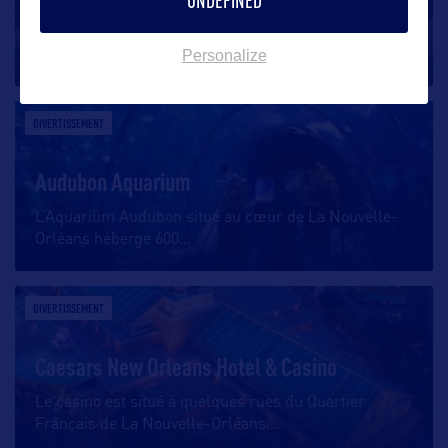
UNDEFINED
Anciennement appelé The Louisiana Superdome puis
Personalize
The Mercedes Benz Superdome,
…
DIVERTISSEMENT
Audubon Aquarium
L’Aquarium Audubon situé au cœur de La Nouvelle-
Orléans héberge 600
…
DIVERTISSEMENT
Caesars New Orleans Hotel & Casino
Le casino est situé à quelques rues du Quartier
Français de La Nouvelle-Orléans.
…