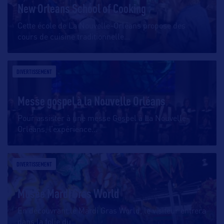
New Orleans School of Cooking
Cette école de La Nouvelle-Orléans propose des
cours de cuisine traditionnelle
…
DIVERTISSEMENT
Messe gospel à la Nouvelle Orléans
Pour assister à une messe Gospel à La Nouvelle-
Orléans, l’expérience
…
DIVERTISSEMENT
Musée Mardi Gras World
En découvrant le Mardi Gras World, le visiteur entrera
dans la folie du
…