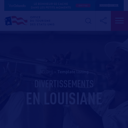
Accueil
>
template listing
DIVERTISSEMENTS
EN LOUISIANE