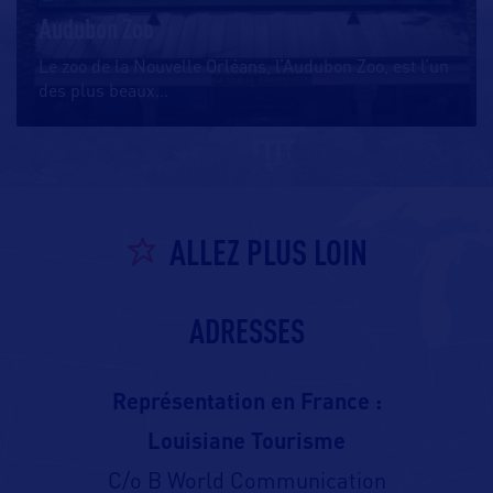
Audubon Zoo
Le zoo de la Nouvelle Orléans, l’Audubon Zoo, est l’un
des plus beaux
…
ALLEZ PLUS LOIN
ADRESSES
Représentation en France :
Louisiane Tourisme
C/o B World Communication