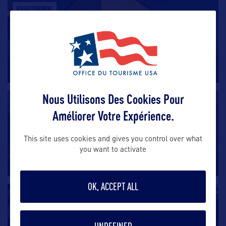
DIVERTISSEMENT
Le New Orleans Jazz Market
Le New Orleans Jazz Market est une salle de
concerts et le lieu de résidence
…
Nous Utilisons Des Cookies Pour
DIVERTISSEMENT
Améliorer Votre Expérience.
Jazz brunch à New Orleans
This site uses cookies and gives you control over what
Dans le Quartier Français, Muriel’s propose un
you want to activate
brunch au son d’un
…
OK, ACCEPT ALL
DIVERTISSEMENT
Caesars Superdome