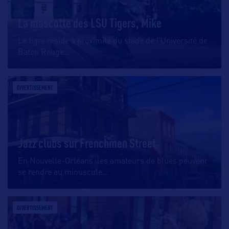
La mascotte des LSU Tigers, Mike
Le tigre réside à proximité du stade de l’Université de
Baton Rouge
…
DIVERTISSEMENT
Jazz clubs sur Frenchmen Street
En Nouvelle-Orléans, les amateurs de blues peuvent
se rendre au minuscule
…
DIVERTISSEMENT