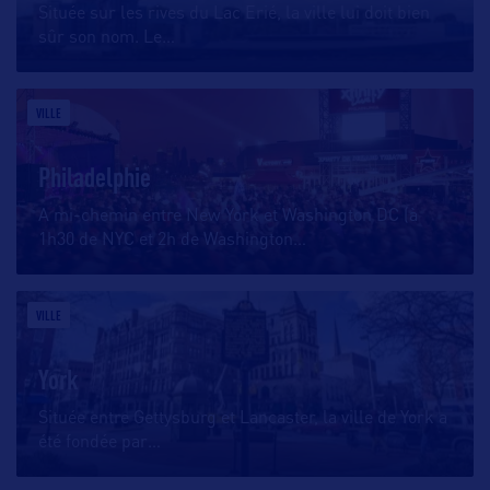
Située sur les rives du Lac Erié, la ville lui doit bien
sûr son nom. Le
…
VILLE
Philadelphie
A mi-chemin entre New York et Washington DC (à
1h30 de NYC et 2h de Washington
…
VILLE
York
Située entre Gettysburg et Lancaster, la ville de York a
été fondée par
…