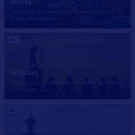
Hershey
La ville doit son nom à Milton Hershey, célèbre
entrepreneur américain
…
VILLE
Gettysburg
Gettysburg est située au cœur de vallées agricoles de
Pennsylvanie. La
…
VILLE
Erie