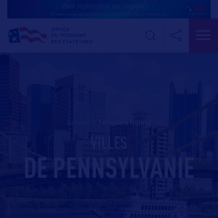
Accueil
>
template listing
VILLES
DE PENNSYLVANIE