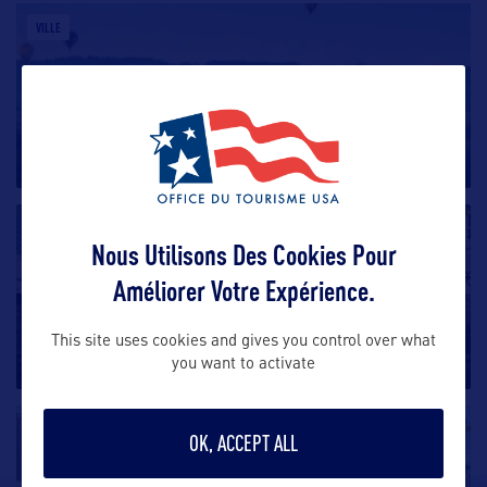
VILLE
Lancaster
A 90 km à l’ouest de Philadelphie se trouve Lancaster.
Située dans
…
VILLE
Nous Utilisons Des Cookies Pour
Améliorer Votre Expérience.
Harrisburg
Située au bord du fleuve Susquehanna qui se jette
This site uses cookies and gives you control over what
dans la baie de Chesapeake,
…
you want to activate
VILLE
OK, ACCEPT ALL