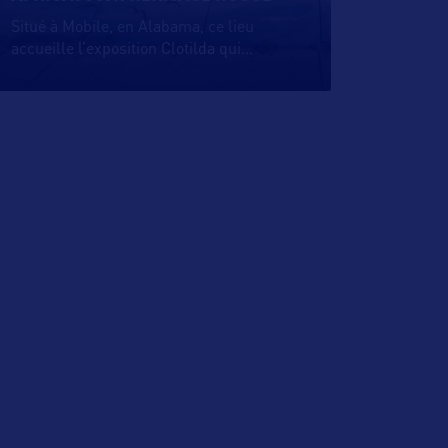
Situé à Mobile, en Alabama, ce lieu
accueille l’exposition Clotilda qui
…