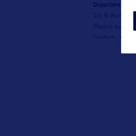
Department
C/o B World C
(Fermé au publi
Contact : Yohan