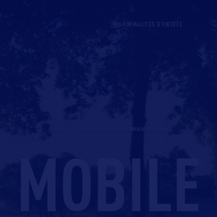
FORMALITÉS D'ENTRÉE
Accueil
>
Alabama
>
mobile botanical gardens
MOBILE