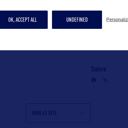
yohann@bwor
ommunication
06 65 05 88 50
OK, ACCEPT ALL
UNDEFINED
Personali
c)
n Robert
Contact grand p
yohann@bwor
Suivre
VOIR LE SITE