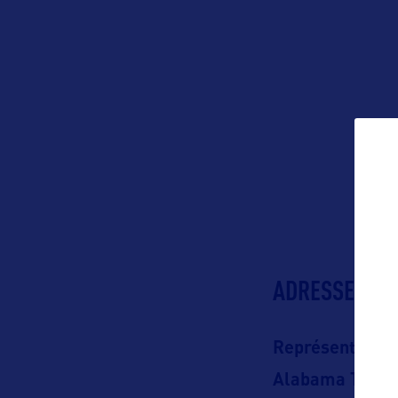
ADRESSES
Représentation
Alabama Touri