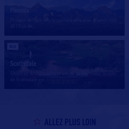
Phoenix
Phoenix est à la fois la capitale et la plus grande ville
de l’Etat de
…
VILLE
Scottsdale
Située en Arizona dans le comté de Maricopa, la ville
de Scottsdale est
…
ALLEZ PLUS LOIN