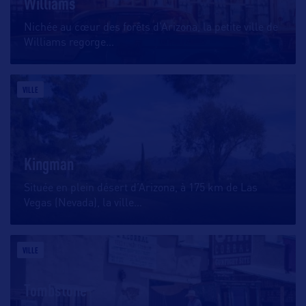
Williams
Nichée au cœur des forêts d’Arizona, la petite ville de
Williams regorge
…
VILLE
Kingman
Située en plein désert d’Arizona, à 175 km de Las
Vegas (Nevada), la ville
…
VILLE
Tombstone