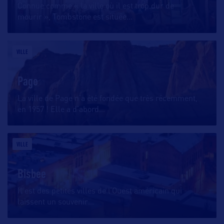
Connue comme « la ville où il est trop dur de
mourir », Tombstone est située
…
VILLE
Page
La ville de Page n’a été fondée que très récemment,
en 1957 ! Elle a d’abord
…
VILLE
Bisbee
Il est des petites villes de l’Ouest américain qui
laissent un souvenir
…