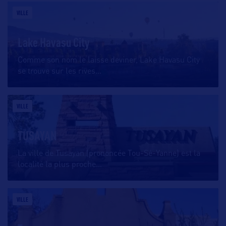
VILLE
Lake Havasu City
Comme son nom le laisse deviner, Lake Havasu City
se trouve sur les rives
…
VILLE
TUSAYAN
La ville de Tusayan (prononcée Tou-Sé-Yanne) est la
localité la plus proche
…
VILLE