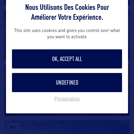
Nous Utilisons Des Cookies Pour
Améliorer Votre Expérience.
VILLE
This site uses cookies and gives you control over what
Prescott
you want to activate
A mi-chemin exactement entre les villes de Phoenix
et Flagstaff, Prescott
…
OK, ACCEPT ALL
VILLE
UNDEFINED
Yuma
Personalize
Au sud de l’Arizona, située à la confluence du fleuve
Colorado et de la
…
VILLE