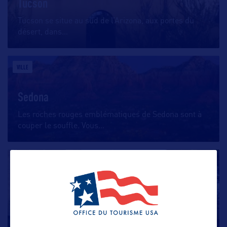
Tucson
Tucson se situe au sud de l’Arizona, aux portes du
désert, dans
…
VILLE
Sedona
Les roches rouges emblématiques de Sedona sont à
couper le souffle. Vous
…
VILLE
Flagstaff
Située dans le nord de l’Arizona, plus précisément
dans la forêt nationale
…