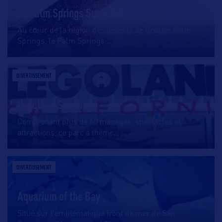
Le Palm Springs Surf Club
Au cœur de la région des déserts de Greater Palm
Springs, le Palm Springs
…
DIVERTISSEMENT
Legoland San Diego
Comprenant plus de 60 manèges, spectacles et
attractions, ce parc à thème
…
DIVERTISSEMENT
Aquarium of the Bay
Situé sur l’emblématique front de mer de San