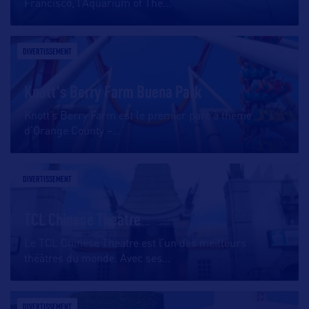
Francisco, l’Aquarium of The
…
DIVERTISSEMENT
Knott's Berry Farm Buena Park
Knott’s Berry Farm est le premier parc à thème
d’Orange County –
…
DIVERTISSEMENT
TCL Chinese Theatre
Le TCL Chinese Theatre est l’un des meilleurs
théâtres du monde. Avec ses
…
DIVERTISSEMENT