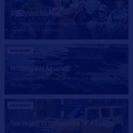
Disneyland Anaheim
Ne cherchez pas les oranges du comté d’Orange, il
n’y en a plus à Anaheim
…
DIVERTISSEMENT
Monterey Bay Aquarium
L’aquarium de Monterey offre une vue magnifique sur
les eaux claires
…
DIVERTISSEMENT
Tour en jeep ou en hummer à Palm Springs