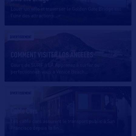
Louer un vélo et traverser le Golden Gate Bridge est
l’une des attractions
…
DIVERTISSEMENT
COMMENT VISITER LOS ANGELES
Cours de SURF à LA Apprenez à surfer ou
perfectionnez-vous à Venice Beach
…
DIVERTISSEMENT
Cable Cars
Les cable cars assurent le transport public à San
Francisco depuis la fin
…