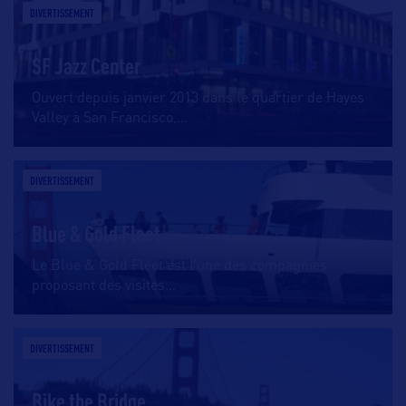
DIVERTISSEMENT
SF Jazz Center
Ouvert depuis janvier 2013 dans le quartier de Hayes
Valley à San Francisco,
…
DIVERTISSEMENT
Blue & Gold Fleet
Le Blue & Gold Fleet est l’une des compagnies
proposant des visites
…
DIVERTISSEMENT
Bike the Bridge