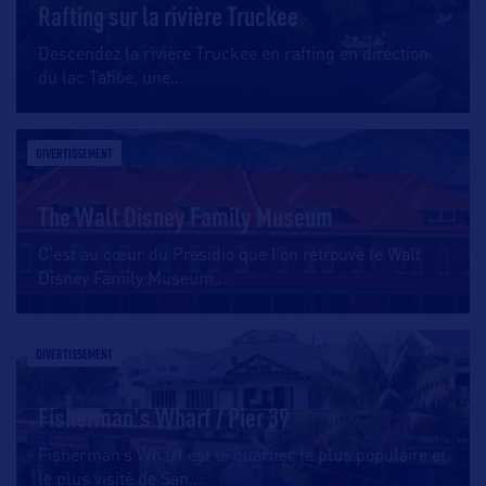
Rafting sur la rivière Truckee
Descendez la rivière Truckee en rafting en direction
du lac Tahoe, une
…
DIVERTISSEMENT
The Walt Disney Family Museum
C’est au cœur du Presidio que l’on retrouve le Walt
Disney Family Museum,
…
DIVERTISSEMENT
Fisherman's Wharf / Pier 39
Fisherman’s Wharf est le quartier le plus populaire et
le plus visité de San
…