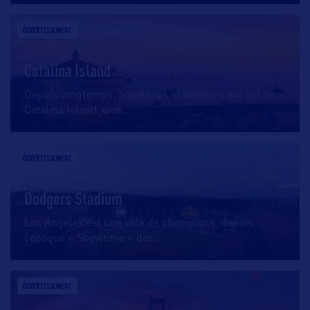
DIVERTISSEMENT
Catalina Island
Depuis longtemps, angelenos et visiteurs ont fait de
Catalina Island, une
…
DIVERTISSEMENT
Dodgers Stadium
Los Angeles est une ville de champions, depuis
l’époque « Showtime » des
…
DIVERTISSEMENT