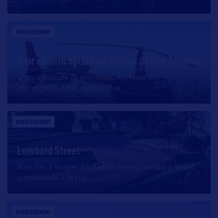
DIVERTISSEMENT
Tour en hélicoptère au dessus de Los Angeles
Depuis plus de 20 ans, Orbic Air, l’une des
compagnies d’hélicoptères les
…
DIVERTISSEMENT
Lombard Street
Avec ses 8 virages bordés de fleurs, Lombard Street,
surnommée « la rue
…
DIVERTISSEMENT