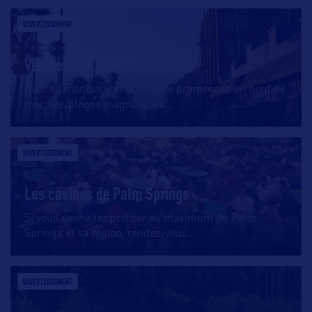
DIVERTISSEMENT
Venice Beach
Avec sa mondialement célèbre promenade en bord de
mer, ses plages magnifiques
…
DIVERTISSEMENT
Les casinos de Palm Springs
Si vous souhaitez profiter au maximum de Palm
Springs et sa région, rendez-vous
…
DIVERTISSEMENT