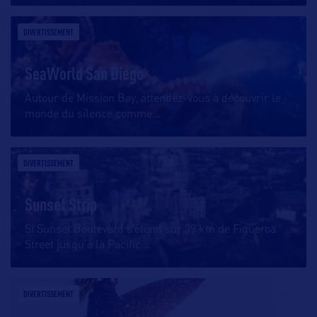
DIVERTISSEMENT
SeaWorld San Diego
Autour de Mission Bay, attendez-vous à découvrir le
monde du silence comme
…
DIVERTISSEMENT
Sunset Strip
Si Sunset Boulevard s’étend sur 39 km de Figueroa
Street jusqu’à la Pacific
…
DIVERTISSEMENT