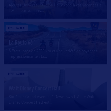
Ajoutez Universal Studios Hollywood à vos vacances à
L.A. et partez dans
…
DIVERTISSEMENT
La Route 66
8 Etats, près de 4000 km et une variété de paysages
impressionnante : la
…
DIVERTISSEMENT
Walt Disney Concert Hall
Situé sur Grand Avenue, à Downtown L.A., le Walt
Disney Concert Hall est
…