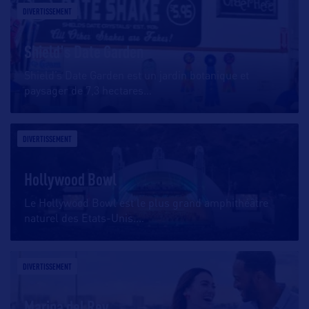
DIVERTISSEMENT
Shield's Date Garden
Shield’s Date Garden est un jardin botanique et
paysager de 7,3 hectares
…
DIVERTISSEMENT
Hollywood Bowl
Le Hollywood Bowl est le plus grand amphithéâtre
naturel des Etats-Unis.
…
DIVERTISSEMENT
Marina del Rey