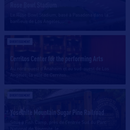
Rose Bowl Stadium
Le Rose Bowl Stadium, basé à Pasadena dans la
banlieue de Los Angeles,
…
DIVERTISSEMENT
Cerritos Center for the performing Arts
Au nord-ouest d’Anaheim et au sud-ouest de Los
Angeles, la ville de Cerritos
…
DIVERTISSEMENT
Yosemite Mountain Sugar Pine Railroad
Situé à Fish Camp, près de l’entrée Sud du Parc
National de Yosemite, le
…