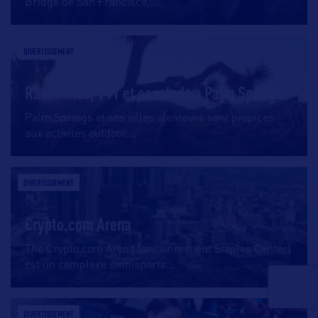
Bridge de San Francisco,
…
DIVERTISSEMENT
Randonnée, VTT et escalade à Palm Springs
Palm Springs et ses villes alentours sont propices
aux activités outdoor.
…
DIVERTISSEMENT
Crypto.com Arena
The Crypto.com Arena (anciennement Staples Center)
est un complexe omnisports
…
DIVERTISSEMENT