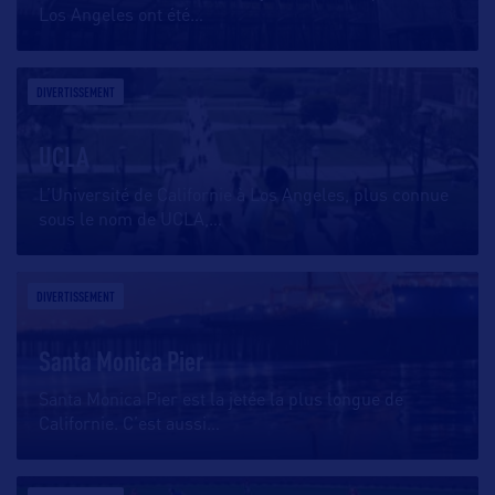
Los Angeles ont été
…
DIVERTISSEMENT
UCLA
L’Université de Californie à Los Angeles, plus connue
sous le nom de UCLA,
…
DIVERTISSEMENT
Santa Monica Pier
Santa Monica Pier est la jetée la plus longue de
Californie. C’est aussi
…