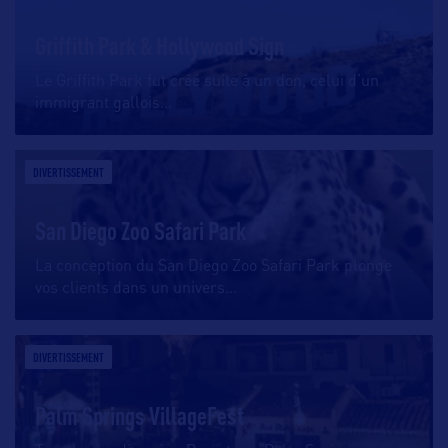
Griffith Park & Hollywood Sign
Le Griffith Park fut créé suite à un don, celui d’un
immigrant gallois
…
DIVERTISSEMENT
San Diego Zoo Safari Park
La conception du San Diego Zoo Safari Park plonge
vos clients dans un univers
…
DIVERTISSEMENT
Palm Springs VillageFest