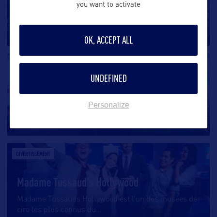
Les canaux de Venice
you want to activate
Conçu en 1905 par le promoteur Abbot Kinney dans
son plan « Venise de l’Amérique »,
…
OK, ACCEPT ALL
DIVERTISSEMENT
UNDEFINED
El Paseo Art Walk
Personalize
El Paseo Art Walk est un festival de Palm Springs qui
a lieu tous les 1ers
…
DIVERTISSEMENT
Madame Tussaud’s Hollywood
Madame Tussauds Hollywood est l’un des musées de
cire les plus connus du
…