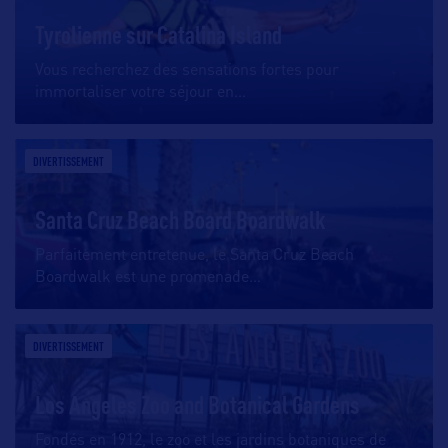
Tyrolienne sur Catalina Island
Vous recherchez des sensations fortes pour
immortaliser votre séjour en
…
DIVERTISSEMENT
Santa Cruz Beach Board Boardwalk
Parfaitement entretenue, le Santa Cruz Beach
Boardwalk est une promenade
…
DIVERTISSEMENT
Los Angeles Zoo and Botanical Gardens
Fondés en 1912, le zoo et les jardins botaniques de