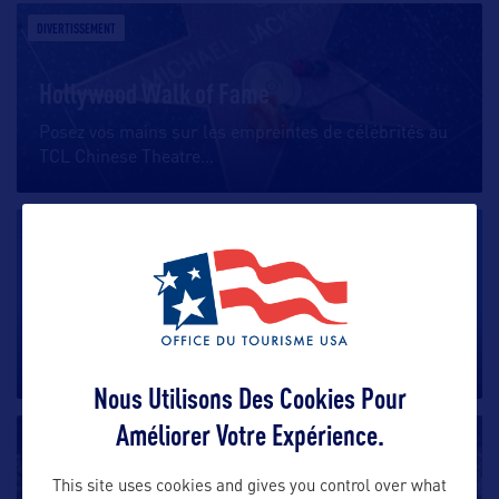
DIVERTISSEMENT
Hollywood Walk of Fame
Posez vos mains sur les empreintes de célébrités au
TCL Chinese Theatre
…
DIVERTISSEMENT
Six Flags Magic Mountain Valencia
Le parc Magic Moutains Valencia, qui s’étend sur plus
de 81 hectares au
…
Nous Utilisons Des Cookies Pour
Améliorer Votre Expérience.
DIVERTISSEMENT
This site uses cookies and gives you control over what