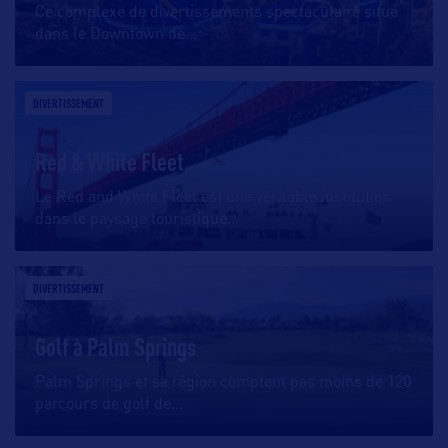
Ce complexe de divertissements spectaculaire situé
dans le Downtown de
…
DIVERTISSEMENT
Red & White Fleet
Le Red and White Fleet est une véritable institution
dans le paysage touristique
…
DIVERTISSEMENT
Golf à Palm Springs
Palm Springs et sa région comptent pas moins de 120
parcours de golf de
…