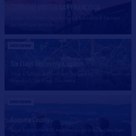
COMMENT VISITER SAN FRANCISCO
A vélo, du Golden Gate Bridge à Sausalito À l’assaut
du mythique pont de
…
DIVERTISSEMENT
Six Flags Discovery Kingdom
Situé à Vallejo, à 45 minutes au nord de San
Francisco, Six Flags Discovery
…
DIVERTISSEMENT
Sonoma County
Situé à seulement 45 minutes au nord du Golden Gate