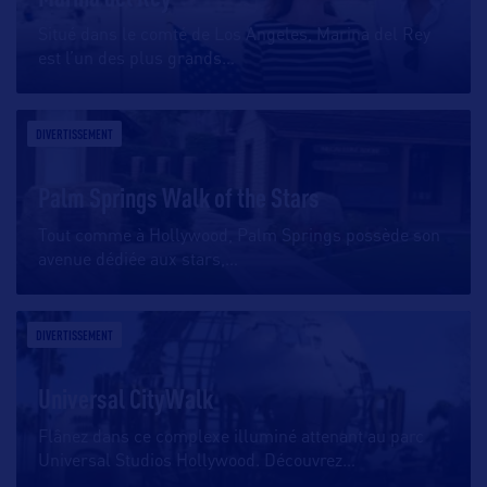
Situé dans le comté de Los Angeles, Marina del Rey
est l’un des plus grands
…
DIVERTISSEMENT
Palm Springs Walk of the Stars
Tout comme à Hollywood, Palm Springs possède son
avenue dédiée aux stars,
…
DIVERTISSEMENT
Universal CityWalk
Flânez dans ce complexe illuminé attenant au parc
Universal Studios Hollywood. Découvrez
…