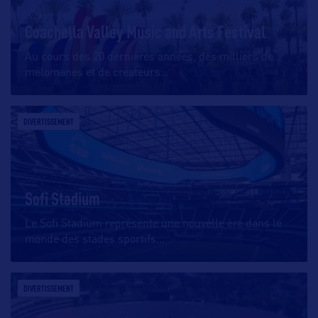
Coachella Valley Music and Arts Festival
Au cours des 20 dernières années, des milliers de
mélomanes et de créateurs
…
DIVERTISSEMENT
Sofi Stadium
Le Sofi Stadium représente une nouvelle ère dans le
monde des stades sportifs
…
DIVERTISSEMENT