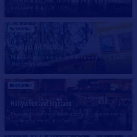
Tous les jeudis soirs, Downtown Palm Springs vous
invite à participer au
…
DIVERTISSEMENT
Sawdust Art Festival
Dédié à la promotion des arts de Laguna Beach, petite
ville côtière située
…
DIVERTISSEMENT
Hollywood and Highland
Pour un pur moment de shopping, de gastronomie et
de divertissement, direction
…