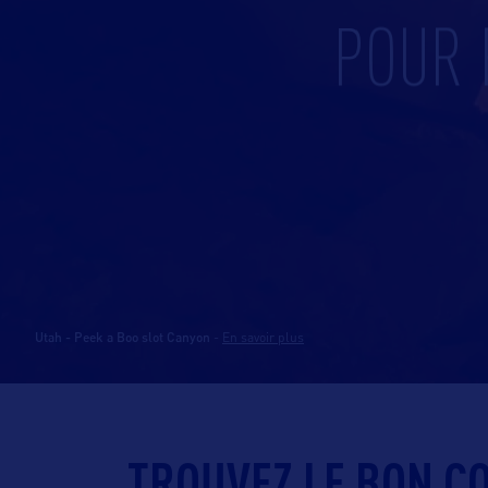
POUR 
Utah - Peek a Boo slot Canyon
-
En savoir plus
TROUVEZ LE BON C