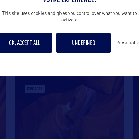
This site uses cookies and gives you control over what you want to
activate
OK, ACCEPT ALL
UNDEFINED
Personali
CONTACTS