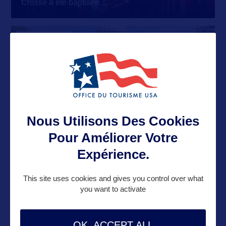
Crosse a été baptisée
…
SITE CULTUREL
Le capitole d'Etat
Nous Utilisons Des Cookies
VILLE
Pour Améliorer Votre
Expérience.
Madison
Située entre les lacs Mendota et Monona, Madison
This site uses cookies and gives you control over what
you want to activate
est la Capitale d’Etat.
…
OK, ACCEPT ALL