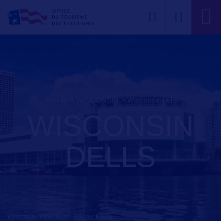
Accueil
>
WISCONSIN
>
wisconsin dells
WISCONSIN
DELLS
Wisconsin - Milwaukee
-
En savoir plus