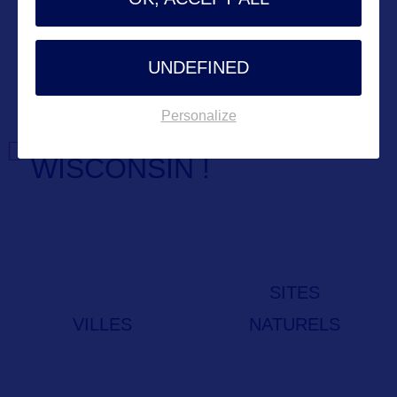
UNDEFINED
Personalize
EXPLOREZ LE
WISCONSIN !
SITES
VILLES
NATURELS