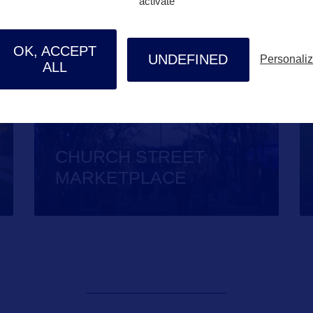
activate
SHOPPING
OK, ACCEPT
UNDEFINED
Personali
ALL
CHURCH STREET
MARKETPLACE