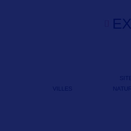
EX
SIT
VILLES
NATU