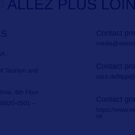
ALLEZ PLUS LOI
ES
Contact pr
media@vermon
A :
Contact pr
of Tourism and
sara.defilipp
Drive, 6th Floor
Contact gra
 05620-0501 –
https://www.v
us