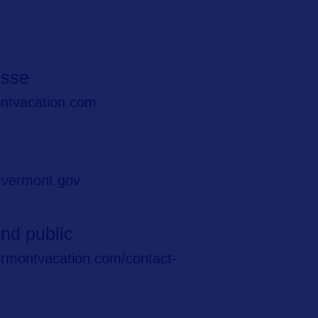
N
esse
tvacation.com
o
i@vermont.gov
nd public
ermontvacation.com/contact-