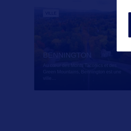
VILLE
BENNINGTON
Au cœur des Monts Taconics et des
Green Mountains, Bennington est une
ville
…