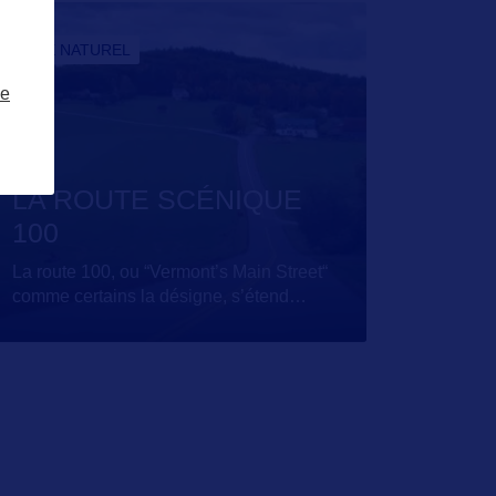
SITE NATUREL
ze
LA ROUTE SCÉNIQUE
100
La route 100, ou “Vermont’s Main Street“
comme certains la désigne, s’étend
…