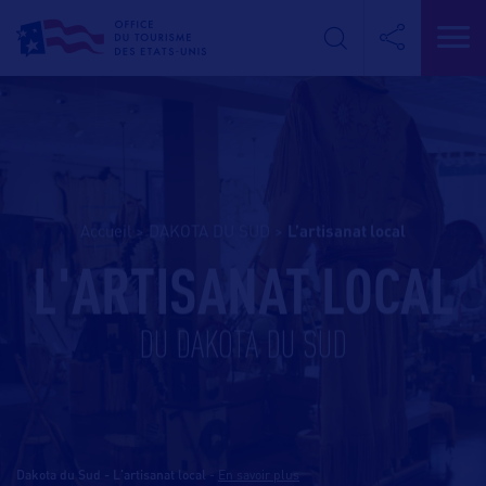
Accueil
>
DAKOTA DU SUD
>
l’artisanat local
L'ARTISANAT LOCAL
DU DAKOTA DU SUD
Dakota du Sud - L'artisanat local
-
En savoir plus