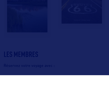
LES MEMBRES
Réservez votre voyage avec :
F.A.Q.
Crédits & Copyright
Mentions légales
Gestion des cookies
Politique de protection des données personnelles