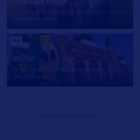
Les balades à cheval
Le terrain varié, les prairies ouvertes et les sentiers
pittoresques, parfois
…
VILLE
Mitchell
On pourrait croire la Main Street de Mitchell, petite
ville située à une
…