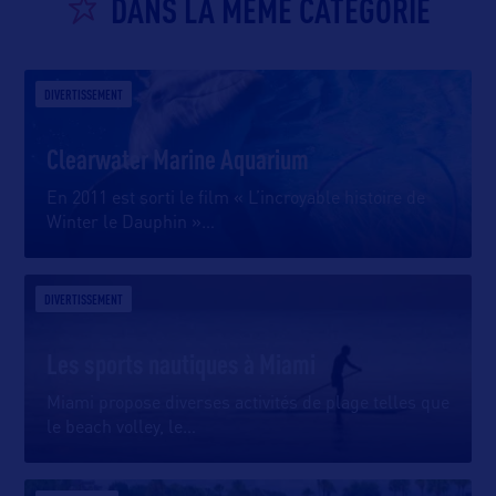
DANS LA MÊME CATEGORIE
DIVERTISSEMENT
Clearwater Marine Aquarium
En 2011 est sorti le film « L’incroyable histoire de
Winter le Dauphin »
…
DIVERTISSEMENT
Les sports nautiques à Miami
Miami propose diverses activités de plage telles que
le beach volley, le
…