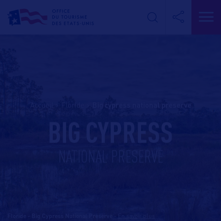
Accueil
>
Floride
>
big cypress national preserve
BIG CYPRESS
NATIONAL PRESERVE
Floride - Big Cypress National Preserve
-
En savoir plus