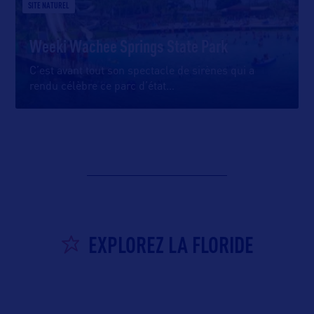
SITE NATUREL
Weeki Wachee Springs State Park
C’est avant tout son spectacle de sirènes qui a
rendu célèbre ce parc d’état
…
EXPLOREZ LA FLORIDE