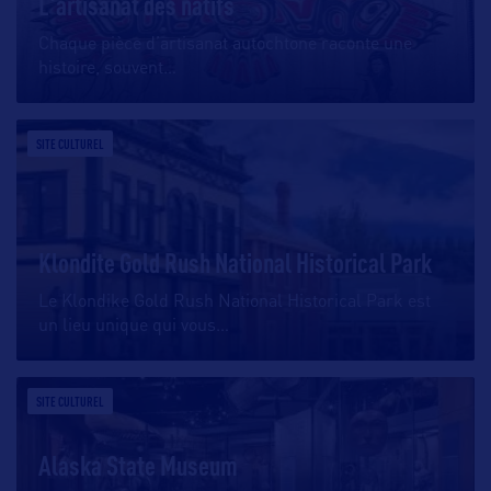
L'artisanat des natifs
Chaque pièce d’artisanat autochtone raconte une
histoire, souvent
…
SITE CULTUREL
Klondite Gold Rush National Historical Park
Le Klondike Gold Rush National Historical Park est
un lieu unique qui vous
…
SITE CULTUREL
Alaska State Museum