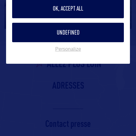
Alaska Native Heritage Center
OK, ACCEPT ALL
L’histoire de l’Alaska est intimement liée à celle de
ses peuples
…
UNDEFINED
Personalize
ALLEZ PLUS LOIN
ADRESSES
Contact presse