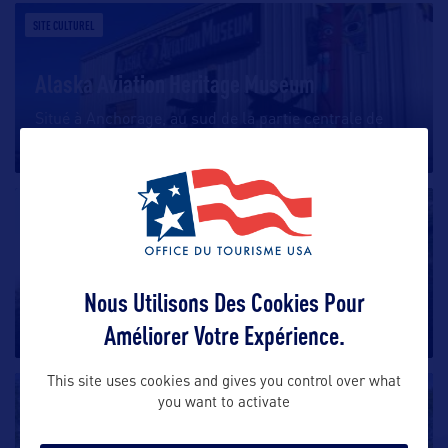
SITE CULTUREL
Alaska Aviation Heritage Museum
Situé à Anchorage, au sud de la partie centrale de
l’Alaska, l’Alaska
…
SITE CULTUREL
Totem Heritage Center
Nous Utilisons Des Cookies Pour
Situé à Ketchikan, le Totem Heritage Center se
consacre à la préservation
…
Améliorer Votre Expérience.
This site uses cookies and gives you control over what
SITE CULTUREL
you want to activate