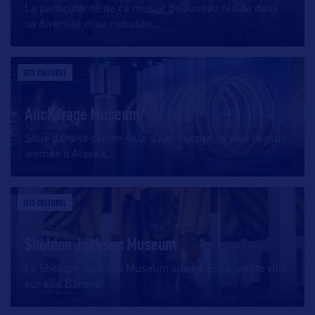
La particularité de ce musée de Juneau réside dans
sa diversité et sa richesse,
…
SITE CULTUREL
Anchorage Museum
Situé dans le centre-ville d’Anchorage, la ville la plus
animée d’Alaska,
…
SITE CULTUREL
Sheldon Jackson Museum
Le Sheldon Jackson Museum situé à Sitka, petite ville
sur l’île Baranof,
…