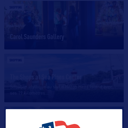
SHOPPING
Carol Saunders Gallery
SHOPPING
The Shops at Sea Pines Center
Situation idyllique au sud d’Hilton Head Island avec
ses 19 kilomètres
…
SHOPPING