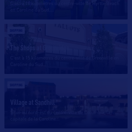
C’est à 16 kilomètres du centre-ville de Myrtle Beach
en Caroline du Sud,
…
SHOPPING
The Shops at Greenridge
C’est à 15 kilomètres du centre-ville de Greenville en
Caroline du Sud
…
SHOPPING
Village at Sandhill
Situé au nord-est du centre-ville de Columbia, la
capitale de la Caroline
…