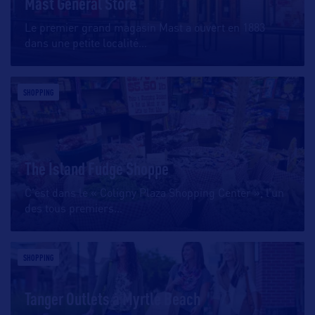
Mast General Store
Le premier grand magasin Mast a ouvert en 1883
dans une petite localité
…
SHOPPING
The Island Fudge Shoppe
C’est dans le « Coligny Plaza Shopping Center », l’un
des tous premiers
…
SHOPPING
Tanger Outlets à Myrtle Beach