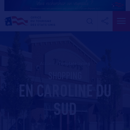
Accueil
>
template listing
SHOPPING
EN CAROLINE DU
SUD