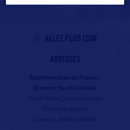
ALLEZ PLUS LOIN
ADRESSES
Représentation en France :
Discover South Carolina
C/o B World Communication
(Fermé au public)
Contact : Yohann Robert