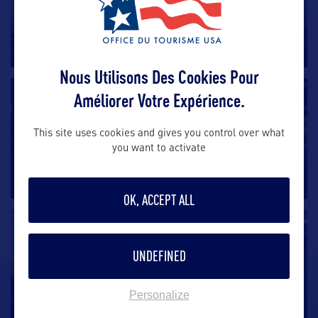
Gaffney Premium Outlets
Shopping en plein air à toute proximité du cœur de la
petite ville de Gaffney,
…
Nous Utilisons Des Cookies Pour
SHOPPING
Améliorer Votre Expérience.
Hammock Shops
This site uses cookies and gives you control over what
you want to activate
C’est à quelques 40 kilomètres de la ville de Myrtle
Beach, que se situe
…
OK, ACCEPT ALL
SHOPPING
UNDEFINED
Miller’s Bread Basket
C’est dans la grande rue principale de Blackville,
Personalize
localité de 2500 habitants
…