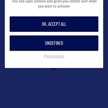
This site uses cookies and gives you control over what
you want to activate
Contact grand public
OK, ACCEPT ALL
emmanuelle@orkestra-tourism.com
UNDEFINED
Suivre
Personalize