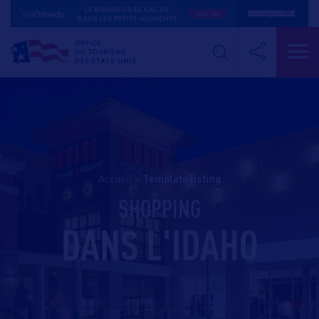
Accueil
>
template listing
SHOPPING
DANS L'IDAHO