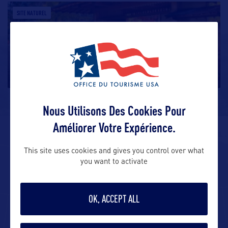
SITE NATUREL
Anderson Japanese Garden
Située à environ une heure et demie de route de
Chicago dans l’État de
…
Nous Utilisons Des Cookies Pour
Améliorer Votre Expérience.
ALLEZ PLUS LOIN
This site uses cookies and gives you control over what
you want to activate
ADRESSES
OK, ACCEPT ALL
Adresses aux USA :