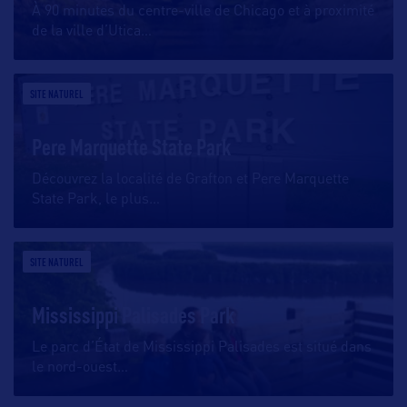
À 90 minutes du centre-ville de Chicago et à proximité
de la ville d’Utica
…
SITE NATUREL
Pere Marquette State Park
Découvrez la localité de Grafton et Pere Marquette
State Park, le plus
…
SITE NATUREL
Mississippi Palisades Park
Le parc d’État de Mississippi Palisades est situé dans
le nord-ouest
…