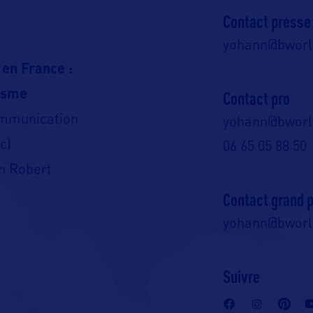
Contact presse
yohann@bwor
 en France :
isme
Contact pro
ommunication
yohann@bwor
c)
06 65 05 88 50
n Robert
Contact grand p
yohann@bwor
Suivre