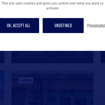
SHOPPING
This site uses cookies and gives you control over what you want to
activate
OK, ACCEPT ALL
UNDEFINED
Personali
THE RIVERWALK OUTLET
Alors que les centres commerciaux
dégriffés (outlets) des USA sont
souvent
…
SHOPPING