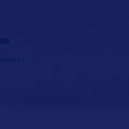
ane
ouisiane !