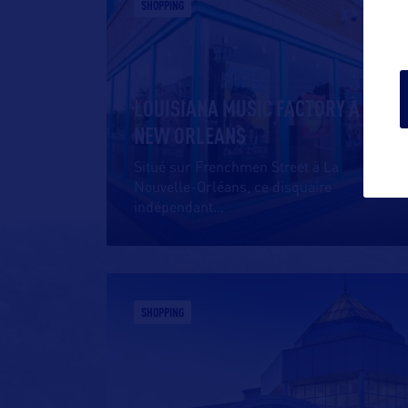
SHOPPING
LOUISIANA MUSIC FACTORY À
NEW ORLEANS
Situé sur Frenchmen Street à La
Nouvelle-Orléans, ce disquaire
indépendant
…
SHOPPING