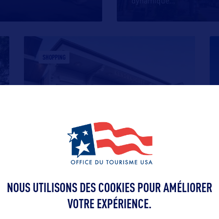
dynamique
…
SHOPPING
MAGAZINE STREET À NEW
ORLEANS
Cette longue rue commerçante est l’une
des préférée des jeunes actifs
…
NOUS UTILISONS DES COOKIES POUR AMÉLIORER
VOTRE EXPÉRIENCE.