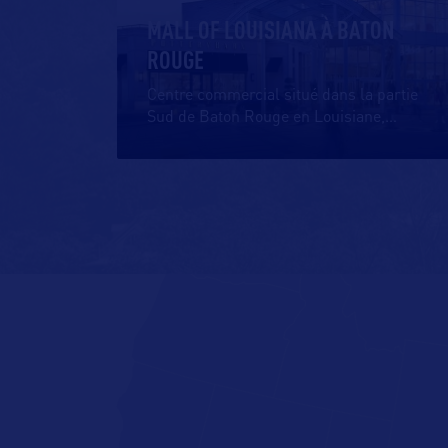
MALL OF LOUISIANA À BATON
ROUGE
Centre commercial situé dans la partie
Sud de Baton Rouge en Louisiane,
…