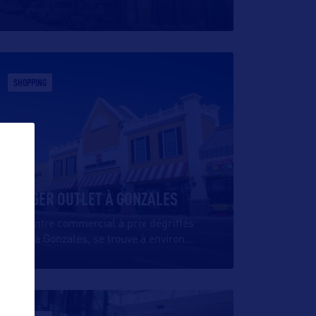
SHOPPING
TANGER OUTLET À GONZALES
Ce centre commercial à prix dégriffés
situé à Gonzales, se trouve à environ
…