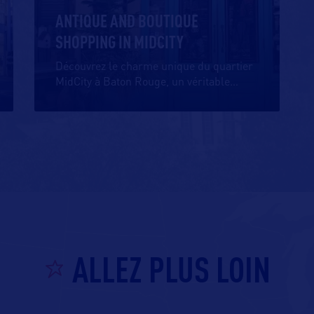
ANTIQUE AND BOUTIQUE
SHOPPING IN MIDCITY
Découvrez le charme unique du quartier
MidCity à Baton Rouge, un véritable
…
ALLEZ PLUS LOIN