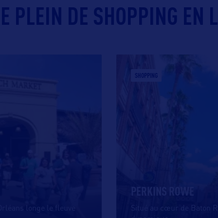
LE PLEIN DE SHOPPING EN L
SHOPPING
PERKINS ROWE
rléans longe le fleuve
Situé au cœur de Baton R