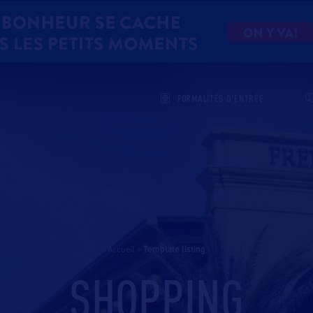
FORMALITÉS D'ENTRÉE
Accueil
>
template listing
SHOPPING