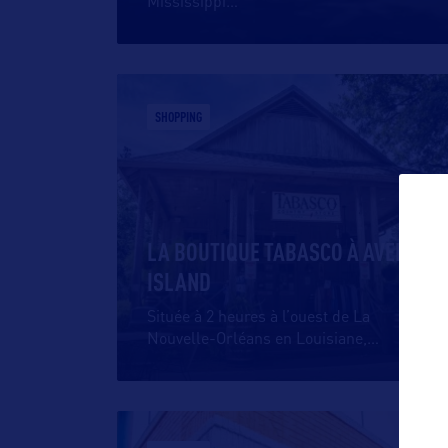
Mississippi
…
SHOPPING
LA BOUTIQUE TABASCO À AVERY
ISLAND
Située à 2 heures à l’ouest de La
Nouvelle-Orléans en Louisiane,
…