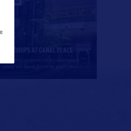
SHOPPING
ze
THE SHOPS AT CANAL PLACE
Ce centre commercial est idéalement
placé sur Canal Street en plein cœur
…