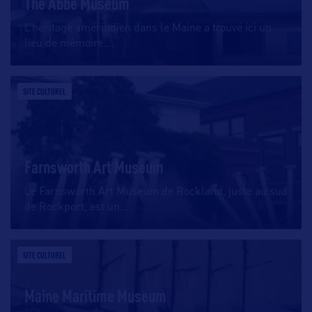
The Abbe Museum
L’héritage amérindien dans le Maine a trouvé ici un
lieu de mémoire.
…
SITE CULTUREL
Farnsworth Art Museum
Le Farnsworth Art Museum de Rockland, juste au sud
de Rockport, est un
…
SITE CULTUREL
Maine Maritime Museum