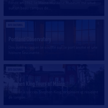
Fondé en 1962, le Maine Maritime Museum est situé
sur un beau campus de
…
SITE CULTUREL
Portland Observatory
Des vues à couper le souffle sur le port animé et une
histoire fascinante
…
SITE CULTUREL
Stephen King Tours of Maine
L’auteur à succès Stephen King, originaire et résident
de longue
…