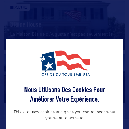
SITE CULTUREL
Blaine House
La Maison Blaine d’Augusta n’est pas seulement la
maison des gouverneurs
…
SITE CULTUREL
The Maine Art Museum Trail
Nous Utilisons Des Cookies Pour
L’Etat du Maine est riche en histoire, en patrimoine,
en artisanat
…
Améliorer Votre Expérience.
This site uses cookies and gives you control over what
you want to activate