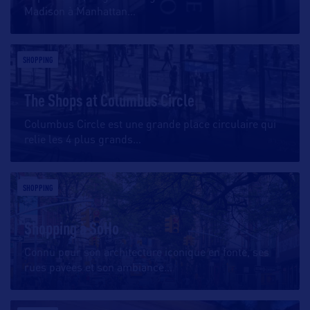
Madison à Manhattan
…
SHOPPING
The Shops at Columbus Circle
Columbus Circle est une grande place circulaire qui
relie les 4 plus grands
…
SHOPPING
Shopping à SoHo
Connu pour son architecture iconique en fonte, ses
rues pavées et son ambiance
…