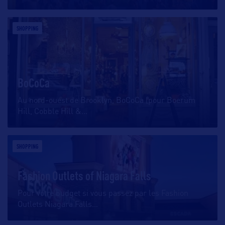
SHOPPING
BoCoCa
Au nord-ouest de Brooklyn, BoCoCa (pour Boerum
Hill, Cobble Hill &
…
SHOPPING
Fashion Outlets of Niagara Falls
Pour votre budget si vous passez par les Fashion
Outlets Niagara Falls
…