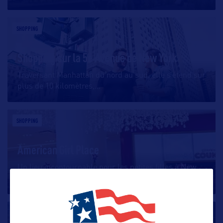
SHOPPING
Shopping sur la 5e Avenue de New York
Traversant Manhattan du nord au sud, elle s’étend sur
plus de 10 kilomètres,
…
SHOPPING
American Girl Place
Un lieu incontournable pour les petites filles à New
York ! Ce magasin
…
SHOPPING