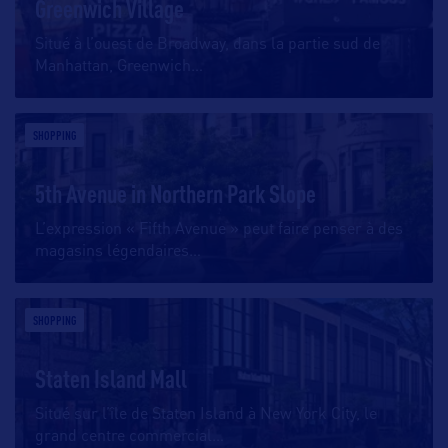
Greenwich Village
Situé à l’ouest de Broadway, dans la partie sud de
Manhattan, Greenwich
…
SHOPPING
5th Avenue in Northern Park Slope
L’expression « Fifth Avenue » peut faire penser à des
magasins légendaires
…
SHOPPING
Staten Island Mall
Situé sur l’île de Staten Island à New York City, le
grand centre commercial
…