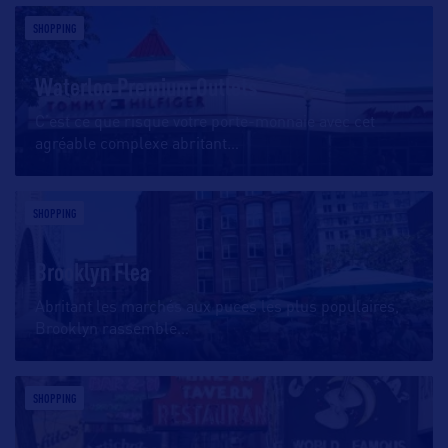
SHOPPING
Waterloo Premium Outlets
C’est ce que risque votre porte-monnaie avec cet
agréable complexe abritant
…
SHOPPING
Brooklyn Flea
Abritant les marchés aux puces les plus populaires,
Brooklyn rassemble
…
SHOPPING