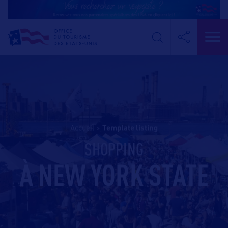
Accueil
>
template listing
SHOPPING
À NEW YORK STATE