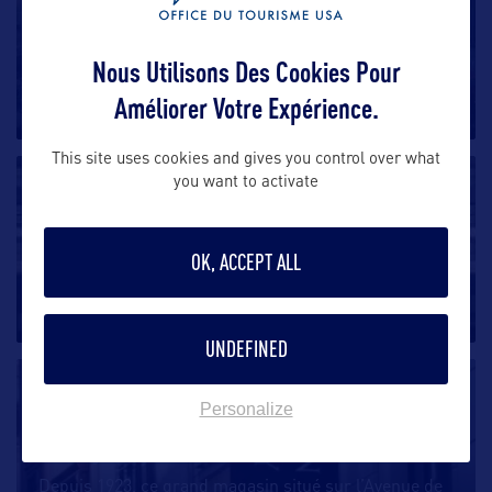
Century 21
Nous Utilisons Des Cookies Pour
Situé au sud de Manhattan, non loin du mémorial et
Améliorer Votre Expérience.
du musée du 11 septembre,
…
This site uses cookies and gives you control over what
SHOPPING
you want to activate
Bloomingdale’s
OK, ACCEPT ALL
Bloomingale’s à New York est, tout comme Macy’s, un
des grands magasins
…
UNDEFINED
SHOPPING
Personalize
Barneys
Depuis 1923, ce grand magasin situé sur l’Avenue de