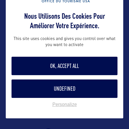
Contact pro
Nous Utilisons Des Cookies Pour
Améliorer Votre Expérience.
Matt.Maclaren@development.ohio.gov
This site uses cookies and gives you control over what
you want to activate
Contact grand public
OK, ACCEPT ALL
askohiotourism@development.ohio.gov
UNDEFINED
Suivre
Personalize