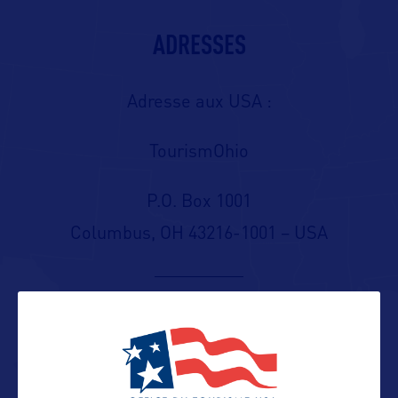
ADRESSES
Adresse aux USA :
TourismOhio
P.O. Box 1001
Columbus, OH 43216-1001 – USA
Contact presse
Dayna.Brownfield@development.ohio.gov