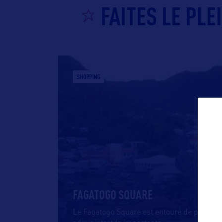
FAITES LE PL
SHOPPING
FAGATOGO SQUARE
Le Fagatogo Square est entouré de plusieu