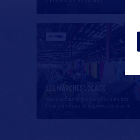
administratifs importants
…
SHOPPING
LES MARCHÉS LOCAUX
Aux îles Samoa, les marchés sont des
lieux animés où vous pouvez découvrir
…