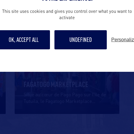
techniques
…
This site uses cookies and gives you control over what you want to
activate
SHOPPING
OK, ACCEPT ALL
UNDEFINED
Personali
FAGATOGO MARKETPLACE
Situé au cœur de Pago Pago sur l’île de
Tutuila, le Fagatogo Marketplace
…