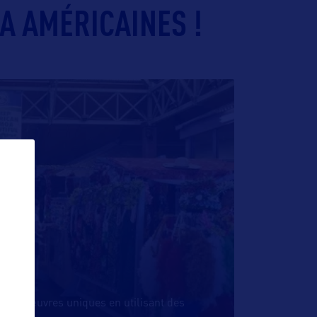
A AMÉRICAINES !
t des œuvres uniques en utilisant des