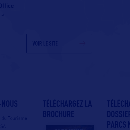
ffice
ad
pia, Samoa
VOIR LE SITE
-NOUS
TÉLÉCHARGEZ LA
TÉLÉCH
BROCHURE
DOSSIE
e du Tourisme
PARCS 
USA