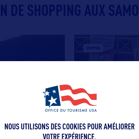
EIN DE SHOPPING AUX SAMO
SHOPPING
L'ARTISANAT LOCAL
NOUS UTILISONS DES COOKIES POUR AMÉLIORER
rs bâtiments
Les artisans locaux créen
VOTRE EXPÉRIENCE.