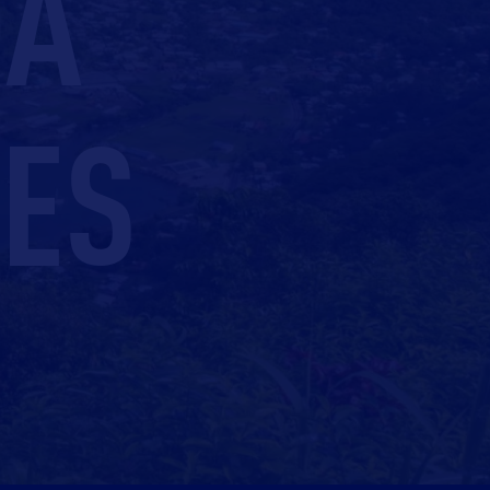
OA
ES