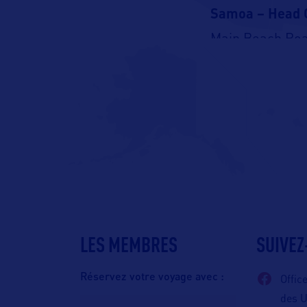
Samoa – Head O
Main Beach Ro
PO Box 2272, A
LES MEMBRES
SUIVEZ
Réservez votre voyage avec :
Offic
des 