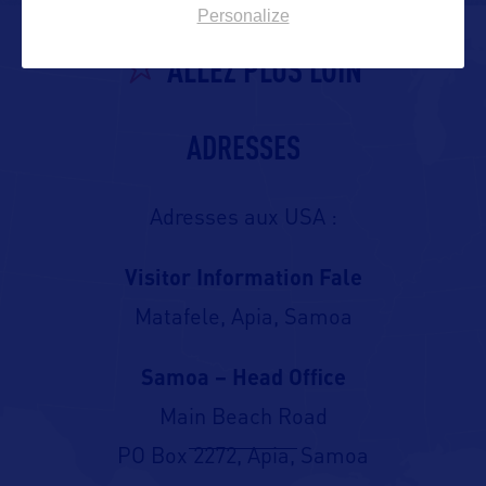
Personalize
ALLEZ PLUS LOIN
ADRESSES
Adresses aux USA :
Visitor Information Fale
Matafele, Apia, Samoa
Samoa – Head Office
Main Beach Road
PO Box 2272, Apia, Samoa