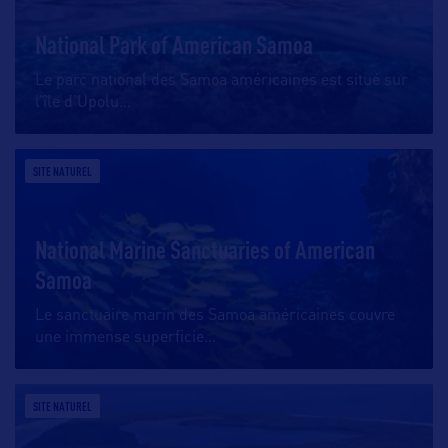
National Park of American Samoa
Le parc national des Samoa américaines est situé sur
l’île d’Upolu
…
SITE NATUREL
National Marine Sanctuaries of American
Samoa
Le sanctuaire marin des Samoa américaines couvre
une immense superficie
…
SITE NATUREL