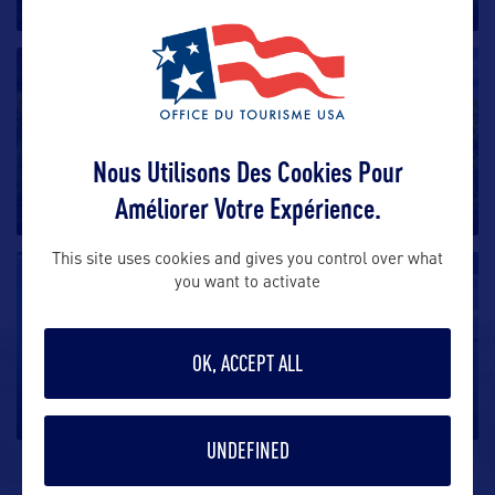
SITE NATUREL
Matafao Peak
Nous Utilisons Des Cookies Pour
Situé sur l’île de Tutuila dans les Samoa américaines,
Améliorer Votre Expérience.
Matafao Peak culmine
…
This site uses cookies and gives you control over what
SITE NATUREL
you want to activate
Rose Atoll
OK, ACCEPT ALL
Rose Atoll est située dans l’océan Pacifique au sud de
l’Equateur,
…
UNDEFINED