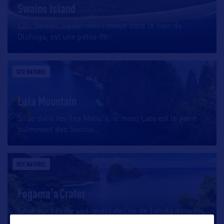
Swains Island
L’île Swains, également connue sous le nom de
Olohega, est une petite île
…
SITE NATUREL
Lata Mountain
Situé dans les îles Manu’a, le mont Lata est le point
culminant des Samoa
…
SITE NATUREL
Fogamaʻa Crater
Situé sur la côte sud-ouest de l’île de Tutuila dans les
Samoa américaines,
…