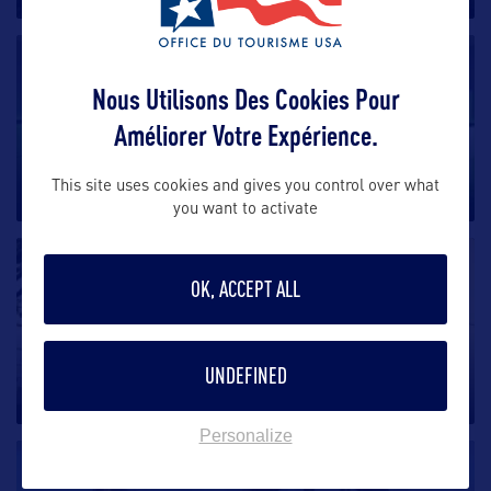
SITE CULTUREL
Nous Utilisons Des Cookies Pour
Menil Collection
Améliorer Votre Expérience.
Musée d’art moderne et contemporain, la Menil
This site uses cookies and gives you control over what
Collection de Houston
…
you want to activate
SITE CULTUREL
OK, ACCEPT ALL
Museum of Fine Arts
Le musée des beaux-arts à Houston rassemble une
UNDEFINED
collection d’environ
…
Personalize
SITE CULTUREL