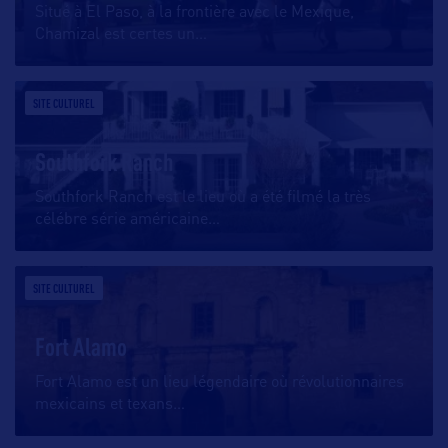
Situé à El Paso, à la frontière avec le Mexique,
Chamizal est certes un
…
SITE CULTUREL
Southfork Ranch
Southfork Ranch est le lieu où a été filmé la très
célébre série américaine
…
SITE CULTUREL
Fort Alamo
Fort Alamo est un lieu légendaire où révolutionnaires
mexicains et texans
…