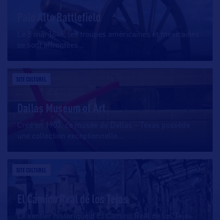
Palo Alto Battlefield
Le 8 mai 1846, les troupes américaines et mexicaines
se sont affrontées
…
SITE CULTUREL
Dallas Museum of Art
Créé en 1903, ce musée de Dallas – Texas possède
une collection exceptionnelle
…
SITE CULTUREL
El Camino Real de los Tejas
Le sentier historique d’El Camino Real de los Tejas