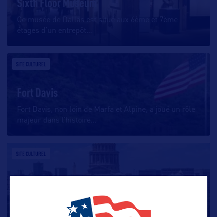
Sixth Floor Museum
Ce musée de Dallas est situé aux 6ème et 7ème
étages d’un entrepôt
…
SITE CULTUREL
Fort Davis
Fort Davis, non loin de Marfa et Alpine, a joué un rôle
majeur dans l’histoire
…
SITE CULTUREL
Le capitole d'Austin
Ce capitole de granit rose est l’une des curiosités de
la ville d’Austin. Construit
…