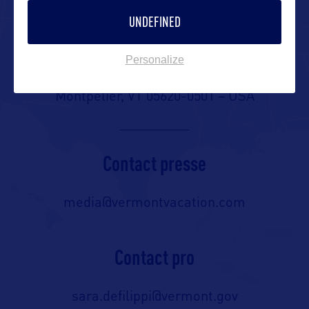
UNDEFINED
Vermont Dept. of Tourism and
Marketing
Personalize
1 National Life Drive, 6th Floor
Montpelier, VT 05620-0501 – USA
Contact presse
media@vermontvacation.com
Contact pro
sara.defilippi@vermont.gov