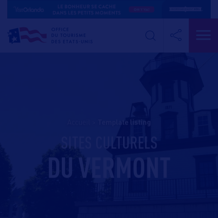
Accueil
>
template listing
SITES CULTURELS
DU VERMONT