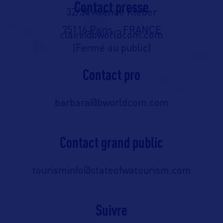
Contact presse
32/34 Avenue Kléber
75116 Paris – FRANCE
claire@bworldcom.com
(Fermé au public)
Contact pro
barbara@bworldcom.com
Contact grand public
tourisminfo@stateofwatourism.com
Suivre