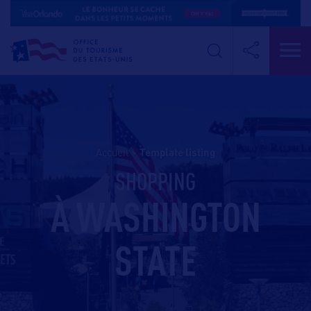
Accueil
>
template listing
SHOPPING
À WASHINGTON
STATE