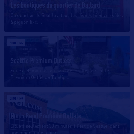
Les boutiques du quartier de Ballard
Ce quartier de Seattle a tous les signes hipster : vélos
à pignon fixe,
…
SHOPPING
Seattle Premium Outlets
Situé à 30 minutes au nord de la ville, le Seattle
Premium Outlet de Tulalip
…
SHOPPING
North Bend Premium Outlets
Situé à seulement 30 minutes à l’est de Seattle, dans
une magnifique région
…