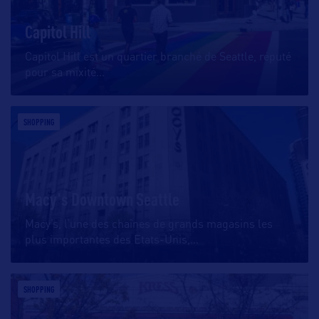
Capitol Hill
Capitol Hill est un quartier branché de Seattle, réputé
pour sa mixité
…
SHOPPING
Macy's Downtown Seattle
Macy’s, l’une des chaînes de grands magasins les
plus importantes des Etats-Unis,
…
SHOPPING