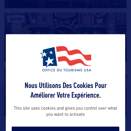
SHOPPING
Ye Old Curiosity Shop
Ye Olde Curiosity Shop, situé sur le front de mer de
Seattle, est un musée
…
SHOPPING
Nous Utilisons Des Cookies Pour
Pike Place Market
Améliorer Votre Expérience.
Bien que caractéristique de la ville, Pike Place
Market est aux antipodes
…
This site uses cookies and gives you control over what
you want to activate