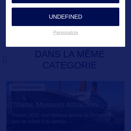
VOIR LE SITE
UNDEFINED
Personalize
DANS LA MÊME
CATEGORIE
DIVERTISSEMENT
Titanic Museum Attraction
Depuis 2010, une réplique géante (à l’échelle 1/2
tout de même !) du fameux
…