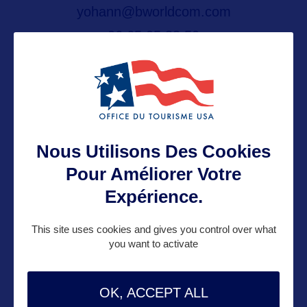
yohann@bworldcom.com
06 65 05 88 50
Contact grand public
yohann@bworldcom.com
Nous Utilisons Des Cookies
Pour Améliorer Votre
Suivre
Expérience.
This site uses cookies and gives you control over what
you want to activate
OK, ACCEPT ALL