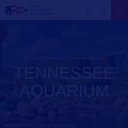
Accueil
>
Tennessee
>
tennessee aquarium
TENNESSEE
AQUARIUM
Tennessee - World's Fair Park
-
En savoir plus