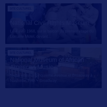
SITE CULTUREL
National Civil Rights Museum
Le 4 avril 1968, sur le balcon du premier étage du
Lorraine Motel, devant
…
SITE CULTUREL
National Museum of African
American Music
Niché entre la Cinquième Avenue et Broadway à
Nashville, Fifth + Broadway
…