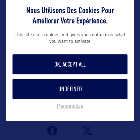
Nous Utilisons Des Cookies Pour
Contact pro
Améliorer Votre Expérience.
yohann@bworldcom.com
This site uses cookies and gives you control over what
you want to activate
06 65 05 88 50
OK, ACCEPT ALL
Contact grand public
yohann@bworldcom.com
UNDEFINED
Personalize
Suivre