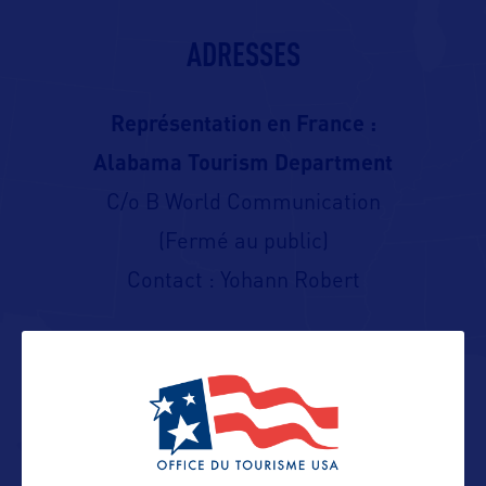
ADRESSES
Représentation en France :
Alabama Tourism Department
C/o B World Communication
(Fermé au public)
Contact : Yohann Robert
Contact presse
yohann@bworldcom.com