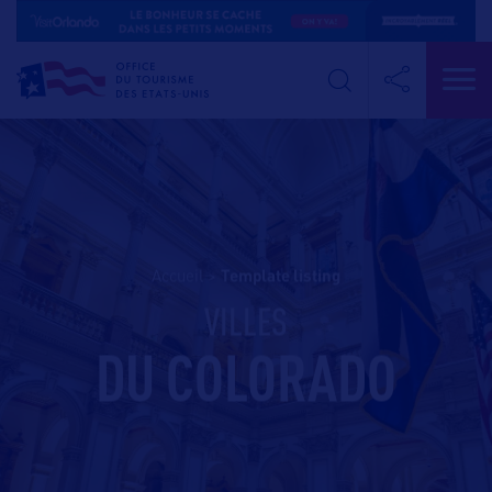
Accueil
>
template listing
VILLES
DU COLORADO