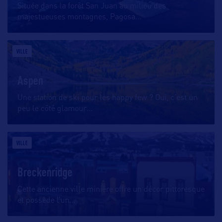
Située dans la forêt San Juan au milieu des
majestueuses montagnes, Pagosa
…
VILLE
Aspen
Une station de ski pour les happy few ? Oui, c’est un
peu le côté glamour
…
VILLE
Breckenridge
Cette ancienne ville minière offre un décor pittoresque
et possède l’un
…