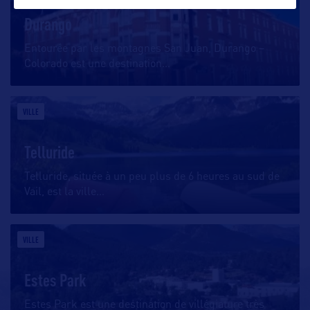
Durango
Entourée par les montagnes San Juan, Durango –
Colorado est une destination
…
VILLE
Telluride
Telluride, située à un peu plus de 6 heures au sud de
Vail, est la ville
…
VILLE
Estes Park
Estes Park est une destination de villégiature très