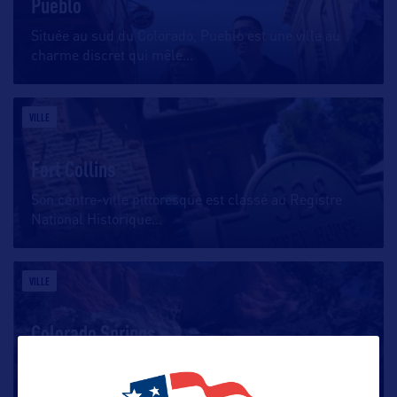
Pueblo
Située au sud du Colorado, Pueblo est une ville au
charme discret qui mêle
…
VILLE
Fort Collins
Son centre-ville pittoresque est classé au Registre
National Historique
…
VILLE
Colorado Springs
Facile d’accès grâce à son aéroport flambant neuf,
elle est située au bord
…