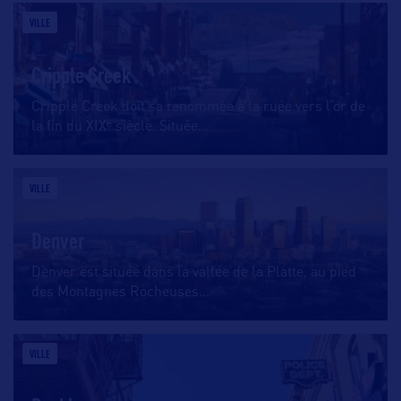
VILLE
Cripple Creek
Cripple Creek doit sa renommée à la ruée vers l’or de
la fin du XIXᵉ siècle. Située
…
VILLE
Denver
Denver est située dans la vallée de la Platte, au pied
des Montagnes Rocheuses
…
VILLE