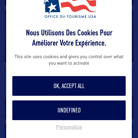
VILLE
Nous Utilisons Des Cookies Pour
Glenwood Springs
Améliorer Votre Expérience.
A trois heures de route à l’ouest de Denver – Colorado,
la
…
This site uses cookies and gives you control over what
you want to activate
VILLE
OK, ACCEPT ALL
Gunnison / Crested Butte
Avec ses bâtiments datant de 1880 longeant la rue
UNDEFINED
principale, Gunnison
…
Personalize
VILLE