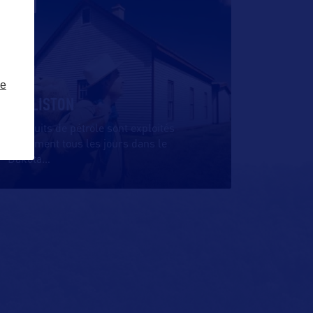
VILLE
ze
WILLISTON
Les puits de pétrole sont exploités
quasiment tous les jours dans le
Dakota
…