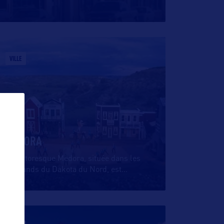
VILLE
MEDORA
La pittoresque Medora, située dans les
Badlands du Dakota du Nord, est
…