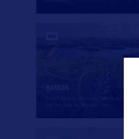
Minnesota,
…
VILLE
MANDAN
Située dans le centre du Dakota du Nord,
sur les rives du Missouri face
…