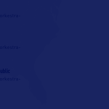
rkestra-
rkestra-
ublic
rkestra-