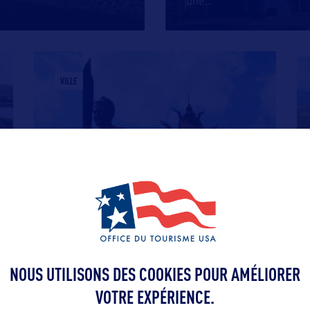
une
…
VILLE
MINOT
Au nord de l’Etat, Minot est à la fois une
ville universitaire, une ville
…
NOUS UTILISONS DES COOKIES POUR AMÉLIORER
VOTRE EXPÉRIENCE.