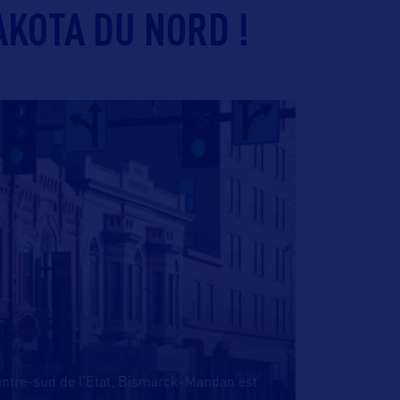
AKOTA DU NORD !
centre-sud de l’Etat, Bismarck-Mandan est