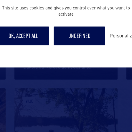
VILLE
This site uses cookies and gives you control over what you want to
activate
OK, ACCEPT ALL
UNDEFINED
Personali
DICKINSON
Dickinson, petite ville du sud-ouest du
Dakota du Nord, a au fil des ans,
…
VILLE