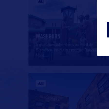
VILLE
WASHBURN
A quelques kilomètres au nord de
Bismarck, en plein cœur du Dakota du
Nord,
…
VILLE