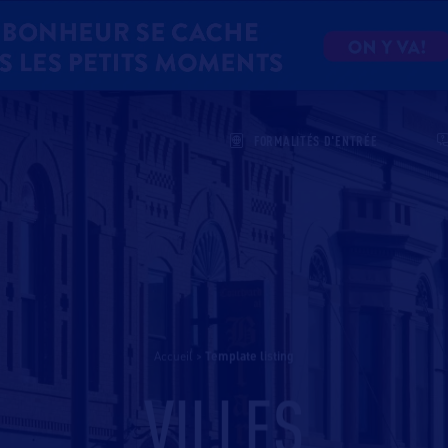
FORMALITÉS D'ENTRÉE
Accueil
>
template listing
VILLES