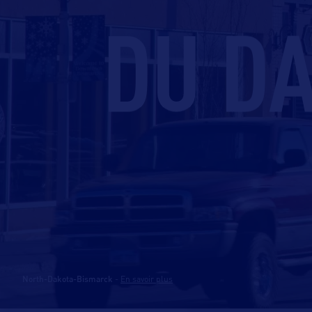
DU D
North-Dakota-Bismarck
-
En savoir plus