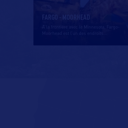
FARGO - MOORHEAD
A la frontière avec le Minnesota, Fargo-
Moorhead est l’un des endroits
…