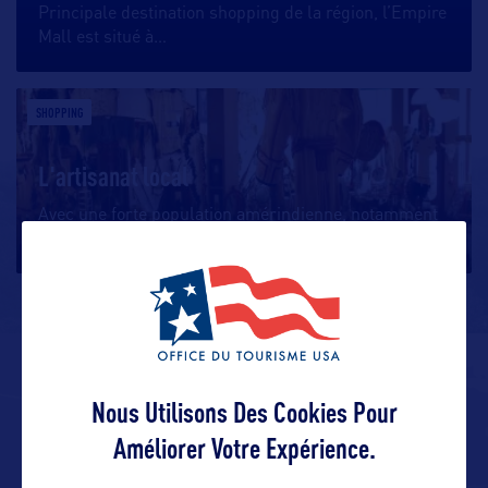
Principale destination shopping de la région, l’Empire
Mall est situé à
…
SHOPPING
L'artisanat local
Avec une forte population amérindienne, notamment
des tribus Lakota, Dakota
…
ALLEZ PLUS LOIN
Nous Utilisons Des Cookies Pour
Améliorer Votre Expérience.
ADRESSES