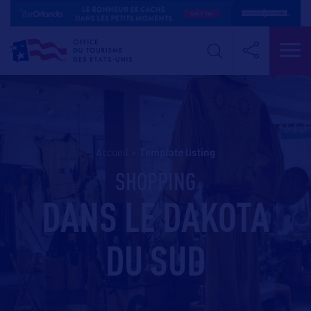
Accueil
>
template listing
SHOPPING
DANS LE DAKOTA
DU SUD