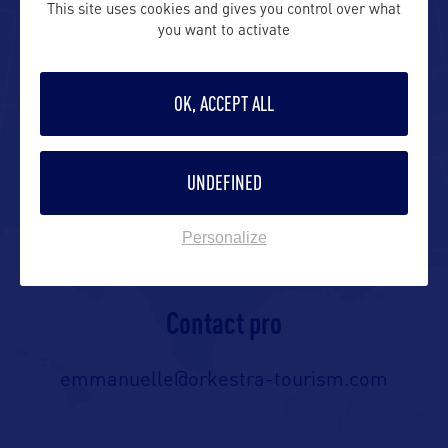
This site uses cookies and gives you control over what
you want to activate
Représenté en France par l’agence
Orkestra Tourism
OK, ACCEPT ALL
Contact presse
UNDEFINED
Personalize
emmanuelle@orkestra-tourism.com
Contact pro
emmanuelle@orkestra-tourism.com