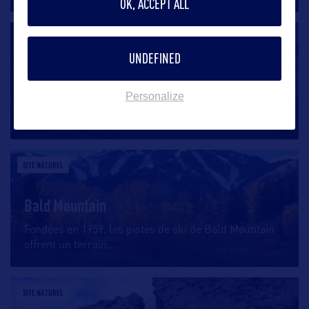
OK, ACCEPT ALL
SITE NATUREL
UNDEFINED
Hells Canyon
Personalize
Canyon le plus profond d’Amérique du Nord, Hells
Canyon englobe une
…
SITE NATUREL
Bald Mountain
Fondées en 1959, les pistes de ski de Bald Mountain
offrent un terrain
…
SITE NATUREL