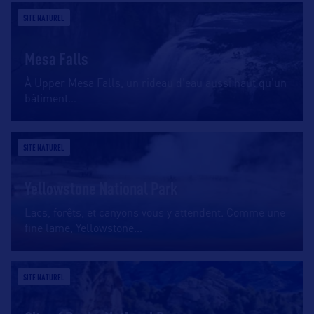
SITE NATUREL
Mesa Falls
À Upper Mesa Falls, un rideau d’eau aussi haut qu’un
bâtiment
…
SITE NATUREL
Yellowstone National Park
Lacs, forêts, et canyons vous y attendent. Comme une
fine lame, Yellowstone
…
SITE NATUREL