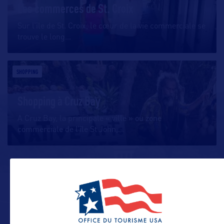
Les commerces de St. Croix
Sur l’île de St. Croix, le cœur de la vie commerciale se
trouve le long
…
SHOPPING
Shopping à Cruz Bay
A Cruz Bay, la principale « ville » ou zone
commerciale de l’île St John,
…
ALLEZ PLUS LOIN