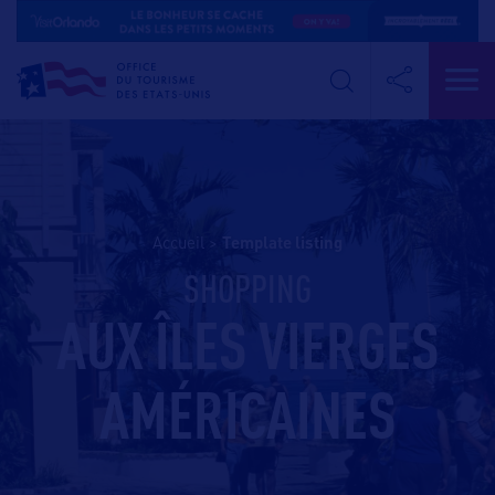
Accueil
>
template listing
SHOPPING
AUX ÎLES VIERGES
AMÉRICAINES