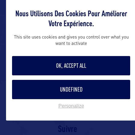
ADRESSES
Nous Utilisons Des Cookies Pour Améliorer
Votre Expérience.
This site uses cookies and gives you control over what you
Contact presse
want to activate
USVIPressRoom@marketplaceexcellence.
OK, ACCEPT ALL
Contact grand public
UNDEFINED
https://www.visitusvi.com/contact-us/
Personalize
Suivre