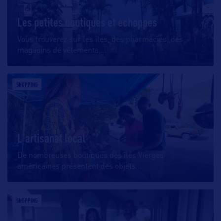
Les petites boutiques et échoppes
Vous trouverez sur les îles, des pharmacies, des
magasins de vêtements,
…
SHOPPING
L'artisanat local
De nombreuses boutiques des îles Vierges
américaines présentent des objets
…
SHOPPING