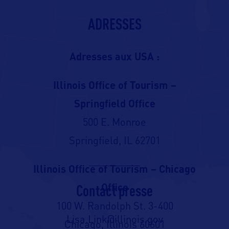
ADRESSES
Adresses aux USA :
Illinois Office of Tourism –
Springfield Office
500 E. Monroe
Springfield, IL 62701
Illinois Office of Tourism – Chicago
Contact presse
Office
100 W. Randolph St. 3-400
Lisa.Link@illinois.gov
Chicago, Illinois 60601