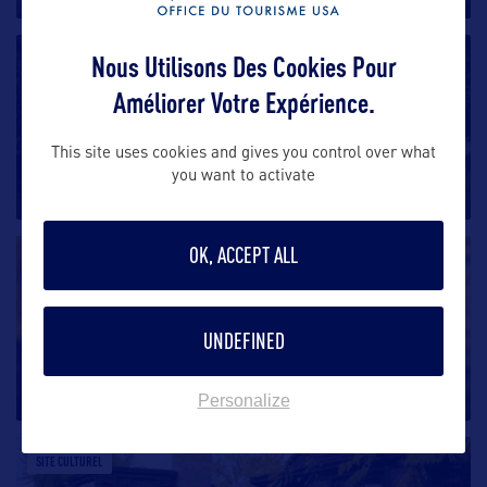
Nous Utilisons Des Cookies Pour
SITE CULTUREL
Améliorer Votre Expérience.
Cahokia Mounds State Historic Site
This site uses cookies and gives you control over what
Située dans le sud-ouest de l’État de l’Illinois à
you want to activate
Collinsville,
…
OK, ACCEPT ALL
SITE CULTUREL
Burpee Museum
UNDEFINED
À Rockford, le Burpee Museum of Natural History,
s’est vu récompensé pour
…
Personalize
SITE CULTUREL