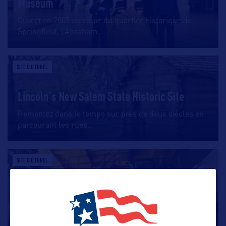
Museum
Ouvert en 2005 au cœur du quartier historique de
Springfield, l’Abraham
…
SITE CULTUREL
Lincoln's New Salem State Historic Site
Remontez dans le temps sur près de deux siècles en
parcourant les rues
…
SITE CULTUREL
Caterpillar Museum
Le Caterpillar Visitors Center de Peoria, au sud-ouest
de Chicago, rend
…