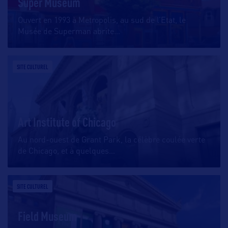
Super Museum
Ouvert en 1993 à Metropolis, au sud de l’Etat, le
Musée de Superman abrite
…
SITE CULTUREL
Art Institute of Chicago
Au nord-ouest de Grant Park, la célèbre coulée verte
de Chicago, et à quelques
…
SITE CULTUREL
Field Museum