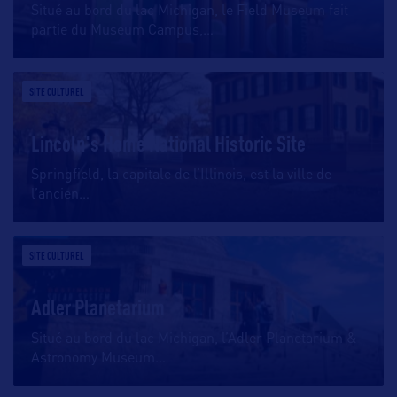
Situé au bord du lac Michigan, le Field Museum fait
partie du Museum Campus,
…
SITE CULTUREL
Lincoln's Home National Historic Site
Springfield, la capitale de l’Illinois, est la ville de
l’ancien
…
SITE CULTUREL
Adler Planetarium
Situé au bord du lac Michigan, l’Adler Planetarium &
Astronomy Museum
…