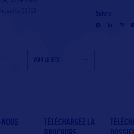
ce, Suite 2101
husetts 02108
Suivre
reads.com/@visitma
VOIR LE SITE
-NOUS
TÉLÉCHARGEZ LA
TÉLÉCH
BROCHURE
DOSSIE