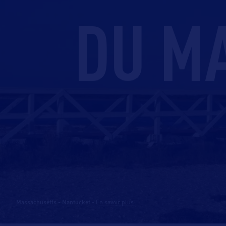
DU M
Massachusetts - Nantucket
-
En savoir plus