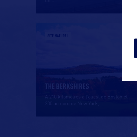
un
…
SITE NATUREL
THE BERKSHIRES
A 210 kilomètres à l’ouest de Boston et
230 au nord de New York,
…