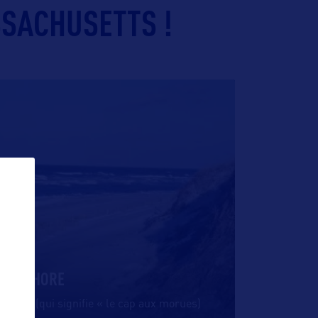
SSACHUSETTS !
 SEA SHORE
e Cod (qui signifie « le cap aux morues)