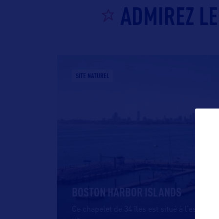
ADMIREZ LE
SITE NATUREL
BOSTON HARBOR ISLANDS
Ce chapelet de 34 îles est situé à l’est de