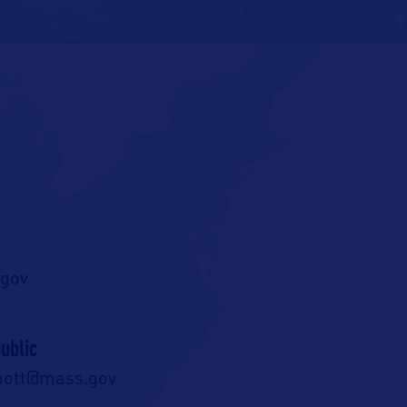
gov
ublic
mott@mass.gov