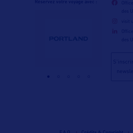
Réservez votre voyage avec :
Offic
des 
visit
Offic
des 
S'inscrir
newsle
F.A.Q.
Crédits & Copyright