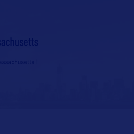
sachusetts
assachusetts !