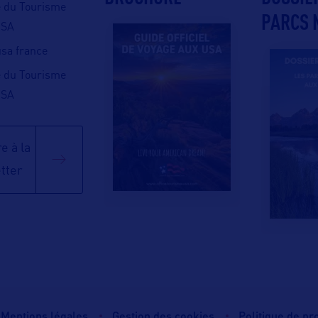
e du Tourisme
PARCS 
USA
 usa france
e du Tourisme
USA
e à la
tter
Mentions légales
Gestion des cookies
Politique de p