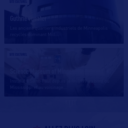
SITE CULTUREL
Guthrie Theater
Les anciens quartiers industriels de Minneapolis
recyclés dominant Mill
…
SITE CULTUREL
Science Museum of Minnesota
Installé à Saint-Paul depuis la fin 1999 au bord du
Mississippi et au voisinage
…