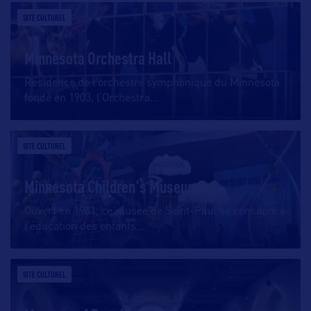
SITE CULTUREL
Minnesota Orchestra Hall
Résidence de l’orchestre symphonique du Minnesota
fondé en 1903, l’Orchestra
…
SITE CULTUREL
Minnesota Children's Museum
Ouvert en 1981, ce musée de Saint-Paul se consacre à
l’éducation des enfants,
…
SITE CULTUREL