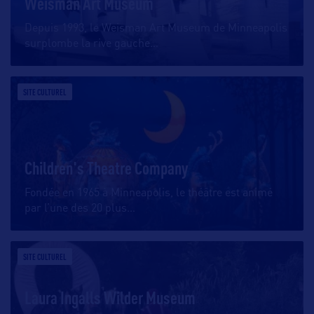
Weisman Art Museum
Depuis 1993, le Weisman Art Museum de Minneapolis
surplombe la rive gauche
…
SITE CULTUREL
Children's Theatre Company
Fondée en 1965 à Minneapolis, le théâtre est animé
par l’une des 20 plus
…
SITE CULTUREL
Laura Ingalls Wilder Museum