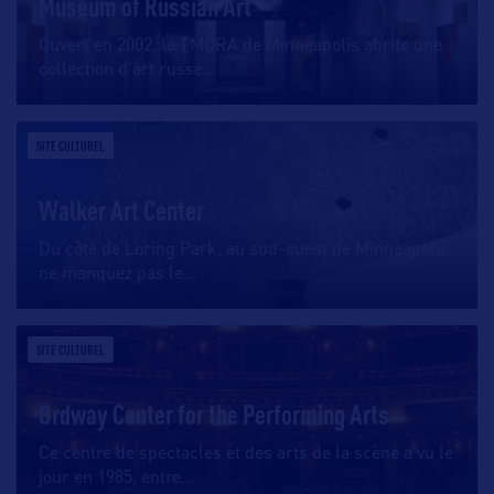
Museum of Russian Art
Ouvert en 2002, le TMORA de Minneapolis abrite une
collection d’art russe
…
SITE CULTUREL
Walker Art Center
Du côté de Loring Park, au sud-ouest de Minneapolis,
ne manquez pas le
…
SITE CULTUREL
Ordway Center for the Performing Arts
Ce centre de spectacles et des arts de la scène a vu le
jour en 1985, entre
…