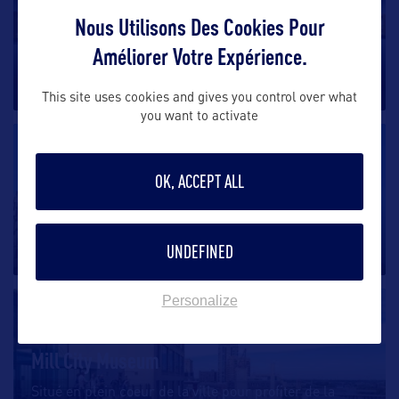
Nous Utilisons Des Cookies Pour
Minnesota Marine Art Museum
Améliorer Votre Expérience.
Winona est l’une des plus jolies villes fluviales des
Etats-Unis. Lors
…
This site uses cookies and gives you control over what
you want to activate
SITE CULTUREL
OK, ACCEPT ALL
Landmark Center
Immanquable au coeur de Saint-Paul avec son look
de château digne d’un
…
UNDEFINED
Personalize
SITE CULTUREL
Mill City Museum
Situé en plein coeur de la ville pour profiter de la