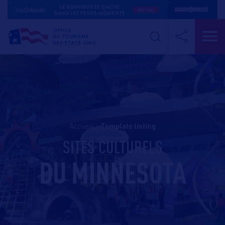
Accueil
>
template listing
SITES CULTURELS
DU MINNESOTA