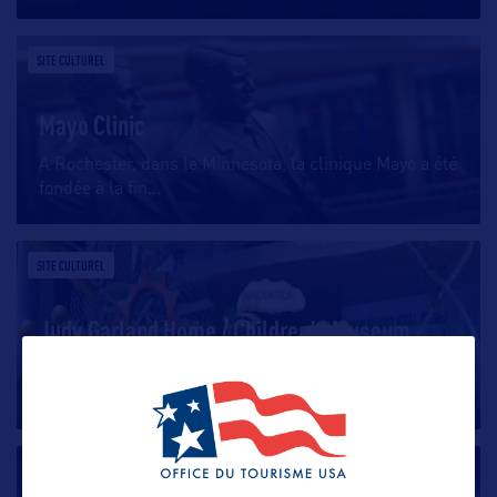
SITE CULTUREL
Mayo Clinic
A Rochester, dans le Minnesota, la clinique Mayo a été
fondée à la fin
…
SITE CULTUREL
Judy Garland Home / Children's Museum
Grand Rapids est la ville natale de Judy Garland, la
grande chanteuse et
…
SITE CULTUREL