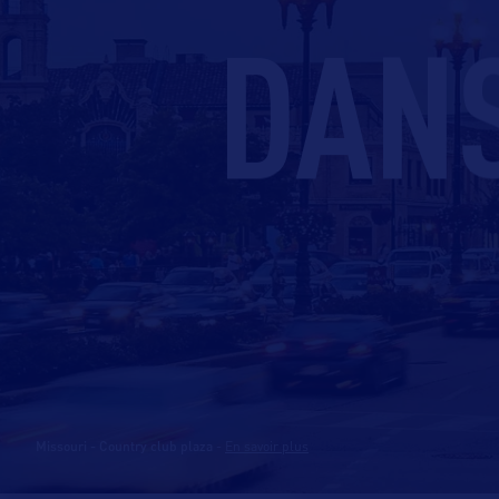
DANS
Missouri - Country club plaza
-
En savoir plus