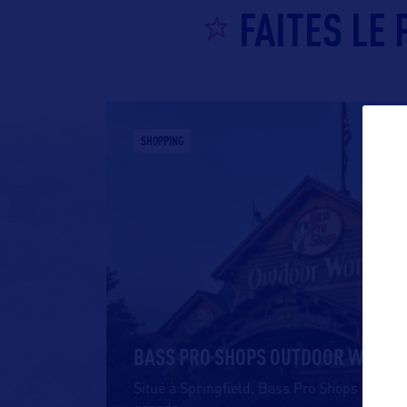
FAITES LE
SHOPPING
BASS PRO SHOPS OUTDOOR WORLD
Situé à Springfield, Bass Pro Shops Outdoo