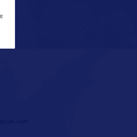
ze
ldcom.com