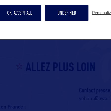
OK, ACCEPT ALL
UNDEFINED
Personali
ALLEZ PLUS LOIN
Contact presse
yohann@bwor
 en France :