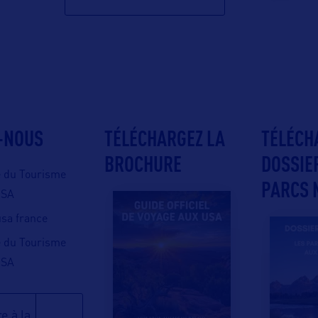
-NOUS
TÉLÉCHARGEZ LA
TÉLÉCH
BROCHURE
DOSSIE
e du Tourisme
PARCS 
USA
 usa france
e du Tourisme
USA
e à la