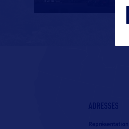
grands
…
ADRESSES
Représentation