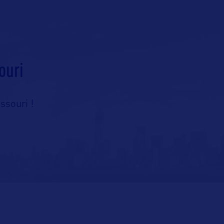
ouri
ssouri !