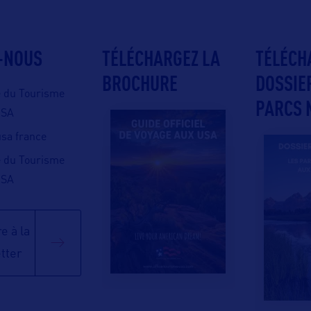
-NOUS
TÉLÉCHARGEZ LA
TÉLÉCH
BROCHURE
DOSSIE
e du Tourisme
PARCS 
USA
 usa france
e du Tourisme
USA
e à la
tter