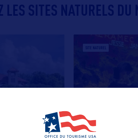
 LES SITES NATURELS DU 
SITE NATUREL
MERAMEC CAVERNS
tué à l’Ouest de la ville
Situées à l’Est du Missou