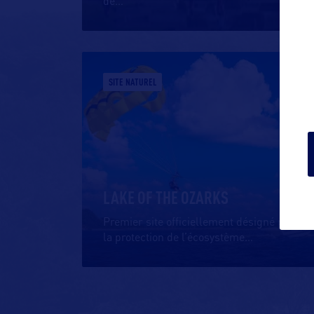
de
…
SITE NATUREL
LAKE OF THE OZARKS
Premier site officiellement désigné pour
la protection de l’écosystème
…