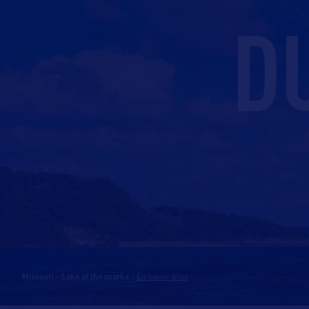
D
Missouri - Lake of the ozarks
-
En savoir plus