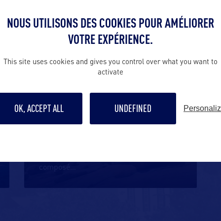
unique
…
NOUS UTILISONS DES COOKIES POUR AMÉLIORER
VOTRE EXPÉRIENCE.
SITE NATUREL
This site uses cookies and gives you control over what you want to
activate
OK, ACCEPT ALL
UNDEFINED
Personali
ELEPHANT ROCKS STATE PARK
Situé dans le Sud-est du Missouri,
l’Elephant Rocks State Park est
composé
…