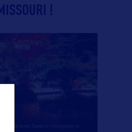
MISSOURI !
ri, les Meramec Caverns constituent un