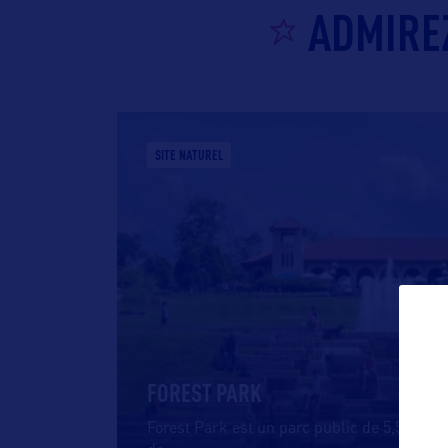
ADMIREZ
SITE NATUREL
FOREST PARK
Forest Park est un parc public de 5,55km² si