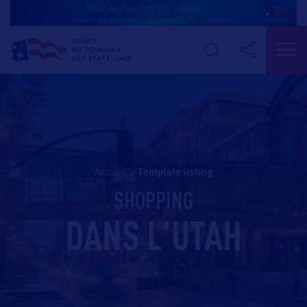
Accueil
>
template listing
SHOPPING
DANS L'UTAH