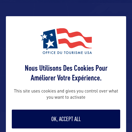
ALLEZ PLUS LOIN
ADRESSES
Représenté en France par l’agence
Nous Utilisons Des Cookies Pour
Orkestra Tourism
Améliorer Votre Expérience.
This site uses cookies and gives you control over what
Contact presse
you want to activate
olivier@orkestra-tourism.com
OK, ACCEPT ALL