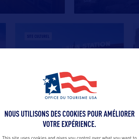
site
…
SITE CULTUREL
OGDEN UNION STATION
Union Station est la gare d’Ogden, jolie
ville moderne qui a su conserver
…
NOUS UTILISONS DES COOKIES POUR AMÉLIORER
VOTRE EXPÉRIENCE.
This site uses cookies and gives you control over what you want to