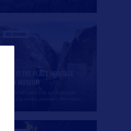
SITE CULTUREL
THIS IS THE PLACE HERITAGE
PARK MUSEUM
Situé à Salt Lake City, cet écomusée
retrace la vie des pionniers Mormons
…