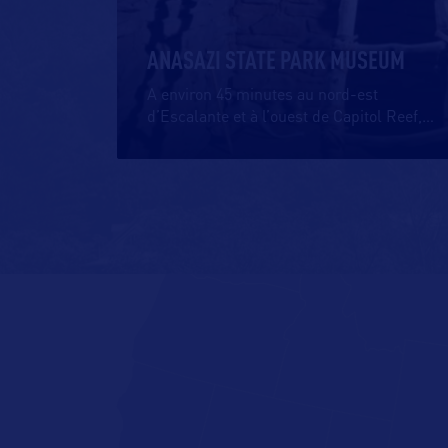
ANASAZI STATE PARK MUSEUM
A environ 45 minutes au nord-est
d’Escalante et à l’ouest de Capitol Reef,
…