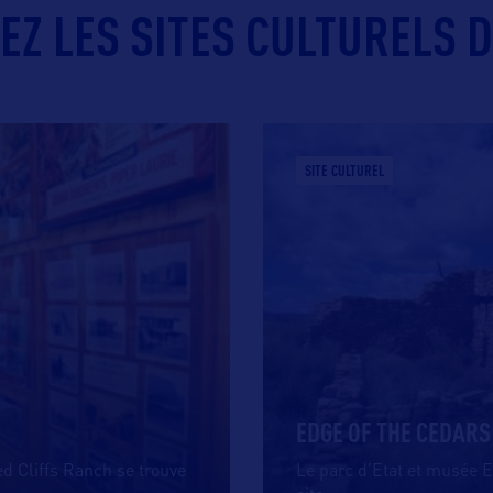
EZ LES SITES CULTURELS D
SITE CULTUREL
EDGE OF THE CEDAR
d Cliffs Ranch se trouve
Le parc d’Etat et musée E