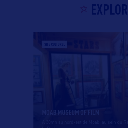
EXPLOR
SITE CULTUREL
MOAB MUSEUM OF FILM
A 30mn au nord-est de Moab, au sein du Re