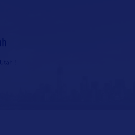
ah
’Utah !