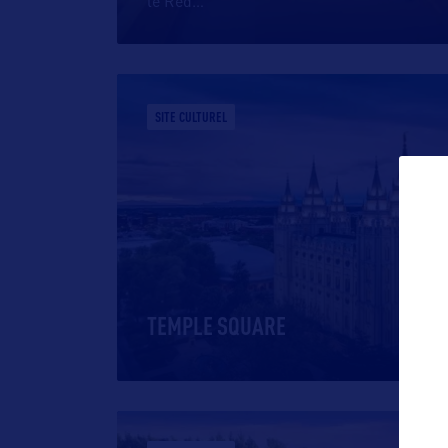
le Red
…
SITE CULTUREL
TEMPLE SQUARE