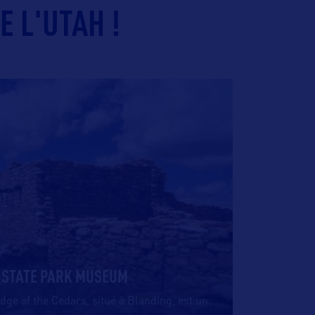
E L'UTAH !
S STATE PARK MUSEUM
dge of the Cedars, situé à Blanding, est un