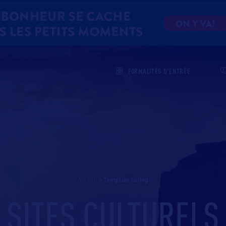
FORMALITÉS D'ENTRÉE
Accueil
>
template listing
SITES CULTURELS