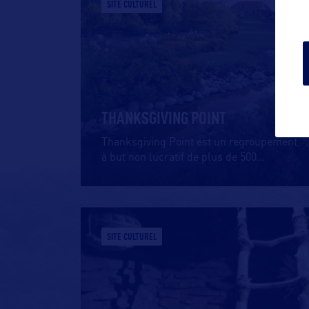
SITE CULTUREL
THANKSGIVING POINT
Thanksgiving Point est un regroupement
à but non lucratif de plus de 500
…
SITE CULTUREL