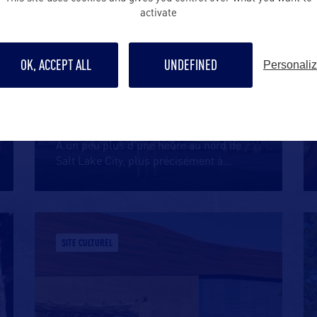
SITE CULTUREL
activate
OK, ACCEPT ALL
UNDEFINED
Personali
AMERICAN WEST HERITAGE
CENTER
A un peu plus d’une heure au nord de
Salt Lake City, plus précisément à
…
SITE CULTUREL