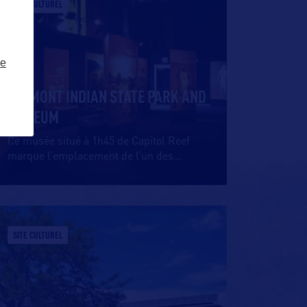
SITE CULTUREL
ze
FREMONT INDIAN STATE PARK AND
MUSEUM
Ce musée situé à 1h45 de Capitol Reef
marque l’emplacement de l’un des
…
SITE CULTUREL