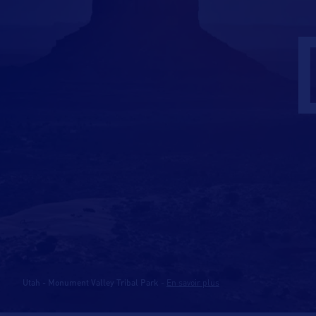
Utah - Monument Valley Tribal Park
-
En savoir plus